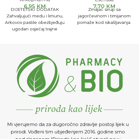
6,95
KM
7,70
KM
DIJETETSKI DODATAK
Zmajac sirup sa
Zahvaljujući medu i limunu,
jagorčevinom i timijanom
Arkovox pastile obezbjeđuju
pomaže kod iskašljavanja.
ugodan osjećaj trajne
svježine. Ekstrakti kamilice i
gorušice umiruju grlo.
Arkovox lozenge se
preporučuju i u slučaju
zamora glasnih žica.
Uputstvo za upotrebu:
Odrasli: 4-6 pastila dnevno
Djeca od 6 godina starosti:
2-3 pastile dnevno Pastile se
trebaju uzimati nekoliko
puta dnevno sa vremenskim
razmakom između svake
pastile minimalno 2 sata.
Mi vjerujemo da za dugoročno zdravlje postoji lijek u
prirodi. Vođeni tim ubjeđenjem 2016. godine smo