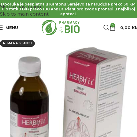
Isporuka je besplatna u Kantonu Sarajevo za narudžbe preko 50 KM,
Skip to navigation
u ostatku BiH preko 100 KM! Dr. Plant proizvode pronađi u najbližoj
Skip to main content
apoteci.
0
MENU
0,00
K
NEMA NA STANJU