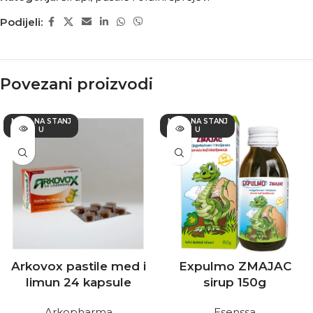
Podijeli:
Povezani proizvodi
NEMA NA STANJ
NEMA NA STANJ
U
U
Arkovox pastile med i
Expulmo ZMAJAC
limun 24 kapsule
sirup 150g
Arkopharma
Esenssa