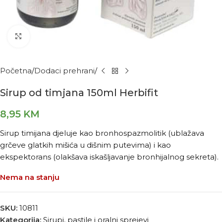
Kliknite za povećanje
Početna
Dodaci prehrani
Sirup od timjana 150ml Herbifit
8,95
KM
Sirup timijana djeluje kao bronhospazmolitik (ublažava
grčeve glatkih mišića u dišnim putevima) i kao
ekspektorans (olakšava iskašljavanje bronhijalnog sekreta).
Nema na stanju
SKU:
10811
Kategorija:
Sirupi, pastile i oralni sprejevi