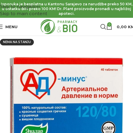
Isporuka je besplatna u Kantonu Sarajevo za narudžbe preko 50 KM,
Skip to navigation
u ostatku BiH preko 100 KM! Dr. Plant proizvode pronađi u najbližoj
Skip to main content
apoteci.
0
MENU
0,00
K
NEMA NA STANJU