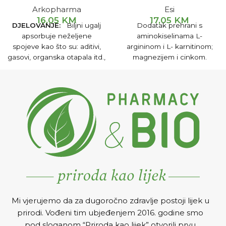
Arkopharma
Esi
16,05
KM
17,05
KM
DJELOVANJE:
Biljni ugalj
Dodatak prehrani s
apsorbuje neželjene
aminokiselinama L-
spojeve kao što su: aditivi,
argininom i L- karnitinom;
gasovi, organska otapala itd.,
magnezijem i cinkom.
koristi se u detoksikaciji
Doprinosi smanjenju umora,
organizma, reguliše crijevne
normalnoj funkciji nervnog
funkcije, u slučajevima
sistema, povećanju energije
dijareje, nadutosti, žgaravice,
, sintezi proteina i pozitivno
gastroenteritisa, želučane
utječe na funkciju mišića.
boli.
Mi vjerujemo da za dugoročno zdravlje postoji lijek u
prirodi. Vođeni tim ubjeđenjem 2016. godine smo
pod sloganom “Priroda kao lijek” otvorili prvu