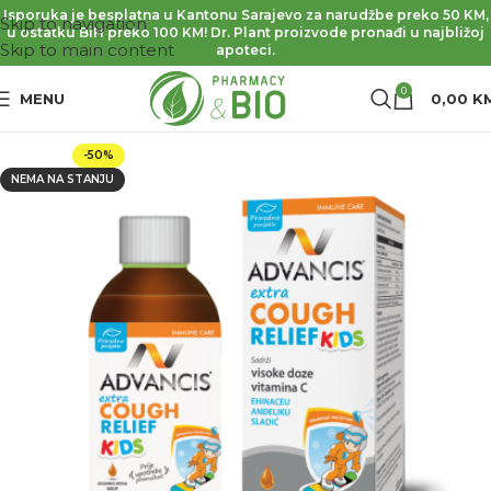
Isporuka je besplatna u Kantonu Sarajevo za narudžbe preko 50 KM,
Skip to navigation
u ostatku BiH preko 100 KM! Dr. Plant proizvode pronađi u najbližoj
Skip to main content
apoteci.
0
MENU
0,00
K
-50%
NEMA NA STANJU