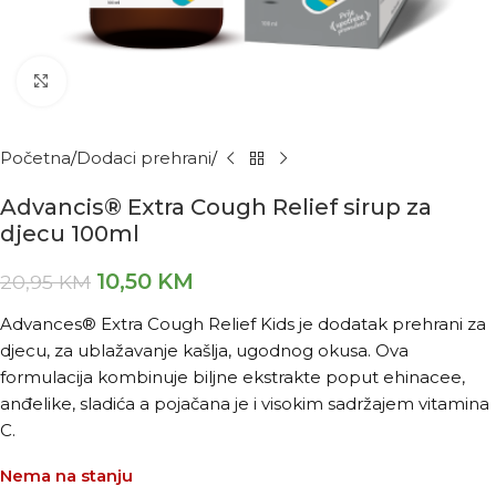
Kliknite za povećanje
Početna
Dodaci prehrani
Advancis® Extra Cough Relief sirup za
djecu 100ml
10,50
KM
20,95
KM
Advances® Extra Cough Relief Kids je dodatak prehrani za
djecu, za ublažavanje kašlja, ugodnog okusa. Ova
formulacija kombinuje biljne ekstrakte poput ehinacee,
anđelike, sladića a pojačana je i visokim sadržajem vitamina
C.
Nema na stanju