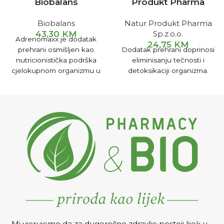
Biobalans
Produkt Pharma
Biobalans
Natur Produkt Pharma
43,30
KM
Sp.z.o.o.
Adrenomaxx je dodatak
24,75
KM
prehrani osmišljen kao
Dodatak prehrani doprinosi
nutricionistička podrška
eliminisanju tečnosti i
cjelokupnom organizmu u
detoksikaciji organizma.
stanjima koja mogu
iscrpljujuće i stresno
djelovati na organizam ili
nakon njih.
Mi vjerujemo da za dugoročno zdravlje postoji lijek u