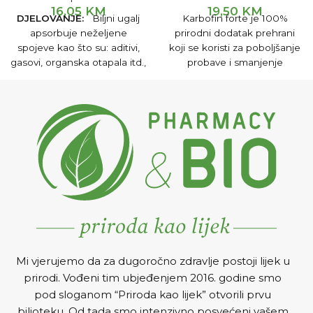
16,05
KM
19,50
KM
DJELOVANJE:
Biljni ugalj
Karbofin forte je 100%
apsorbuje neželjene
prirodni dodatak prehrani
spojeve kao što su: aditivi,
koji se koristi za poboljšanje
gasovi, organska otapala itd.,
probave i smanjenje
koristi se u detoksikaciji
nadutosti.
organizma, reguliše crijevne
funkcije, u slučajevima
dijareje, nadutosti, žgaravice,
gastroenteritisa, želučane
boli.
Mi vjerujemo da za dugoročno zdravlje postoji lijek u
prirodi. Vođeni tim ubjeđenjem 2016. godine smo
pod sloganom “Priroda kao lijek” otvorili prvu
biljoteku. Od tada smo intenzivno posvećeni vašem