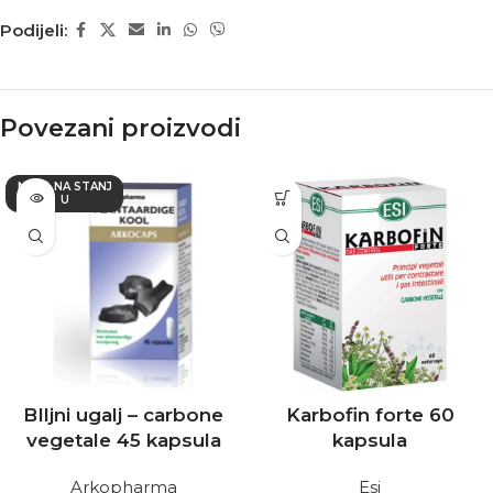
Podijeli:
Povezani proizvodi
NEMA NA STANJ
U
BIljni ugalj – carbone
Karbofin forte 60
vegetale 45 kapsula
kapsula
Arkopharma
Esi