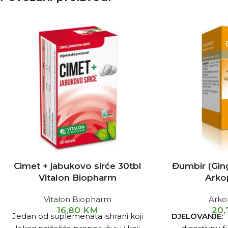
Cimet + jabukovo sirće 30tbl
Đumbir (Gin
Vitalon Biopharm
Arko
Vitalon Biopharm
Ark
16,80
KM
20
Jedan od suplemenata ishrani koji
DJELOVANJE