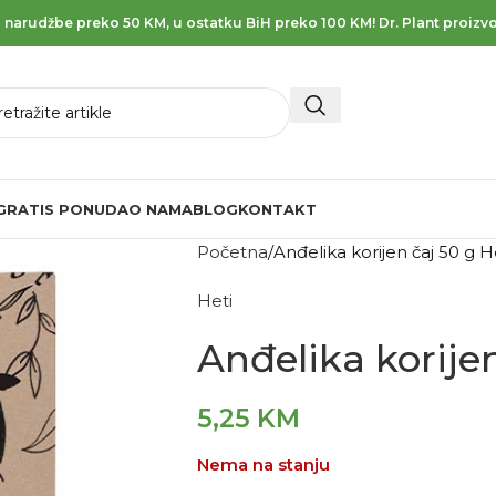
 narudžbe preko 50 KM, u ostatku BiH preko 100 KM! Dr. Plant proizvo
GRATIS PONUDA
O NAMA
BLOG
KONTAKT
Početna
Anđelika korijen čaj 50 g H
Heti
Anđelika korijen
5,25
KM
Nema na stanju