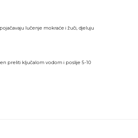
pojačavaju lučenje mokraće i žuči, djeluju
jen preliti ključalom vodom i poslije 5-10