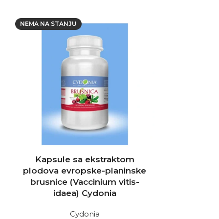
NEMA NA STANJU
NEMA NA STAN
Kapsule sa ekstraktom
Karela bit
plodova evropske-planinske
brusnice (Vaccinium vitis-
idaea) Cydonia
Glikemijska
Cydonia