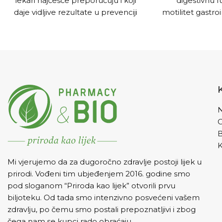
lekari najčešće preporučuju i koji
digestivnu fu
daje vidljive rezultate u prevenciji
motilitet gastro
dijabetisa i to potpuno prirodnim
i doprinosi el
putem.
pomaže kod muč
poremećaja u 
ciklusa.
UPUT
kapsule dva
velikom čašo
prije jela. Ne p
dnev
N
K
Mi vjerujemo da za dugoročno zdravlje postoji lijek u
prirodi. Vođeni tim ubjeđenjem 2016. godine smo
pod sloganom “Priroda kao lijek” otvorili prvu
biljoteku. Od tada smo intenzivno posvećeni vašem
zdravlju, po čemu smo postali prepoznatljivi i zbog
čega nam se kupci rado obraćaju.