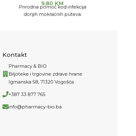
Karela
(Bitt
9,80
KM
Prirodna pomoć kod infekcija
medicinske p
donjih mokraćnih puteva.
biljka kada 
pitanju /a
Indijskog 
medicinska is
da karela pot
koji poma
Kontakt
šećera u k
pomaže u t
Pharmacy & BIO
izazvane hep
Biljoteke i trgovine zdrave hrane
je tropsko,
Igmanska 58, 71320 Vogošća
uglavnom 
+387 33 877 765
nekoliko Azijs
FUNK
info@pharmacy-bio.ba
Antidia
komponen
momordici
normalnog n