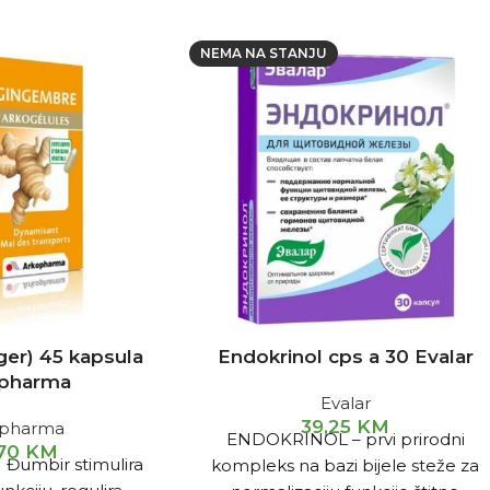
NEMA NA STANJU
ger) 45 kapsula
Endokrinol cps a 30 Evalar
pharma
Evalar
39,25
KM
opharma
ENDOKRINOL – prvi prirodni
,70
KM
:
Đumbir stimulira
kompleks na bazi bijele steže za