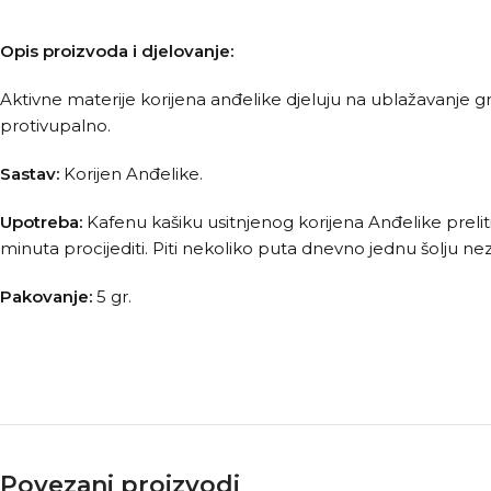
Opis proizvoda i djelovanje:
Aktivne materije korijena anđelike djeluju na ublažavanje grč
protivupalno.
Sastav:
Korijen Anđelike.
Upotreba:
Kafenu kašiku usitnjenog korijena Anđelike preliti s
minuta procijediti. Piti nekoliko puta dnevno jednu šolju nez
Pakovanje:
5 gr.
Povezani proizvodi