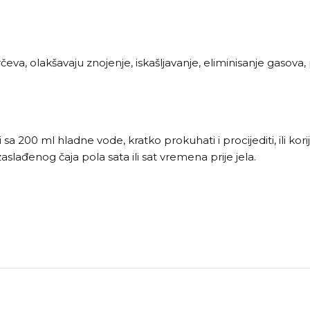
eva, olakšavaju znojenje, iskašljavanje, eliminisanje gasova, 
a 200 ml hladne vode, kratko prokuhati i procijediti, ili kori
aslađenog čaja pola sata ili sat vremena prije jela.