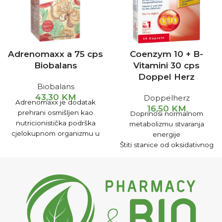
Adrenomaxx a 75 cps
Coenzym 10 + B-
Biobalans
Vitamini 30 cps
Doppel Herz
Biobalans
43,30
KM
Doppelherz
Adrenomaxx je dodatak
16,50
KM
prehrani osmišljen kao
Doprinosi normalnom
nutricionistička podrška
metabolizmu stvaranja
cjelokupnom organizmu u
energije
stanjima koja mogu
Štiti stanice od oksidativnog
iscrpljujuće i stresno
stresa
djelovati na organizam ili
Kod umora i iscrpljenosti
nakon njih.
Poboljšava fizičku
izdržljivost, moždane
funkcije i pamćenje
Za pravilnu funkciju srca,
smanjuje rizik od