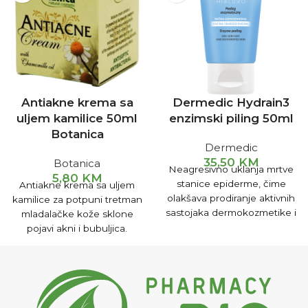
Antiakne krema sa
Dermedic Hydrain3
uljem kamilice 50ml
enzimski piling 50ml
Botanica
Dermedic
35,50
KM
Botanica
Neagresivno uklanja mrtve
5,80
KM
stanice epiderme, čime
Antiakne krema sa uljem
olakšava prodiranje aktivnih
kamilice za potpuni tretman
sastojaka dermokozmetike i
mladalačke kože sklone
osigurava dubinsku
pojavi akni i bubuljica.
hidrataciju kože.