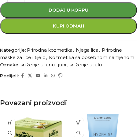
DODAJ U KORPU
KUPI ODMAH
Kategorije:
Prirodna kozmetika
,
Njega lica
,
Prirodne
maske za lice i tijelo
,
Kozmetika sa posebnom namjenom
Oznake:
sniženje u junu
,
juni
,
sniženje u julu
Podijeli:
Povezani proizvodi