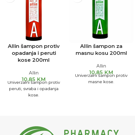
Allin šampon protiv
Allin šampon za
opadanja i peruti
masnu kosu 200ml
kose 200ml
Allin
10,85
KM
Allin
Univerzalni šampon protiv
10,85
KM
masne kose.
Univerzalni šampon protiv
peruti, svraba i opadanja
kose.