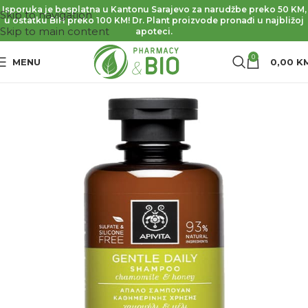
Isporuka je besplatna u Kantonu Sarajevo za narudžbe preko 50 KM,
Skip to navigation
u ostatku BiH preko 100 KM! Dr. Plant proizvode pronađi u najbližoj
Skip to main content
apoteci.
0
MENU
0,00
K