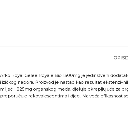
OPIS
Arko Royal Gelee Royale Bio 1500mg je jedinstveni dodatak
i izičkog napora. Proizvod je nastao kao rezultat ekstenzivni
mliječi i 825mg organskog meda, djeluje okrepljujuće za or
preporučuje rekovalescentima i djeci. Najveća efikasnost s