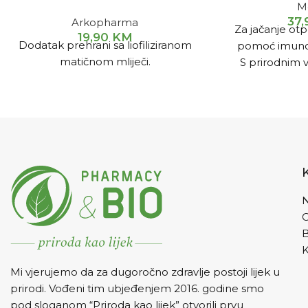
M
37
Arkopharma
Za jačanje otp
19,90
KM
Dodatak prehrani sa liofiliziranom
pomoć imuno
matičnom mliječi.
S prirodnim v
prirodnim 
(vit
Izvrsnog okusa -
djecu b
N
K
Mi vjerujemo da za dugoročno zdravlje postoji lijek u
prirodi. Vođeni tim ubjeđenjem 2016. godine smo
pod sloganom “Priroda kao lijek” otvorili prvu