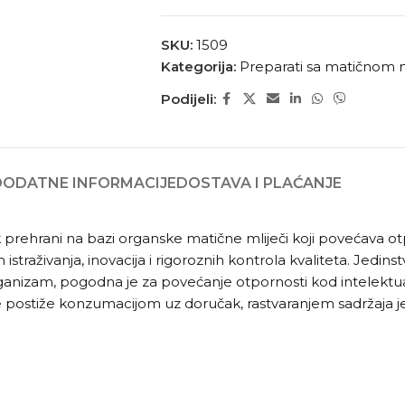
SKU:
1509
Kategorija:
Preparati sa matičnom m
Podijeli:
DODATNE INFORMACIJE
DOSTAVA I PLAĆANJE
 prehrani na bazi organske matične mliječi koji povećava o
h istraživanja, inovacija i rigoroznih kontrola kvaliteta. Je
ganizam, pogodna je za povećanje otpornosti kod intelektua
e postiže konzumacijom uz doručak, rastvaranjem sadržaja je