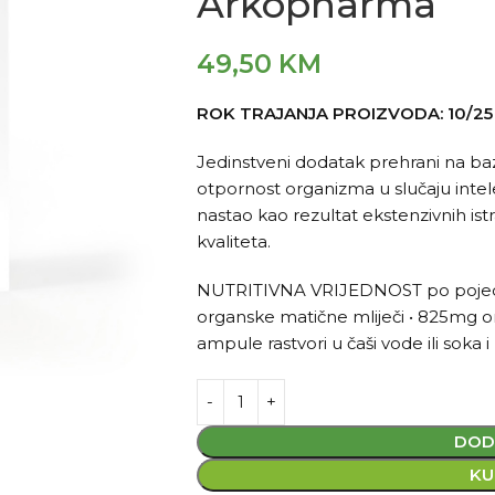
Arkopharma
49,50
KM
ROK TRAJANJA PROIZVODA: 10/25
Jedinstveni dodatak prehrani na baz
otpornost organizma u slučaju intele
nastao kao rezultat ekstenzivnih istra
kvaliteta.
NUTRITIVNA VRIJEDNOST po pojedina
organske matične mliječi • 825mg 
ampule rastvori u čaši vode ili soka 
DOD
KU