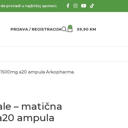
de pronađi u najbližoj apoteci.
3
PRIJAVA / REGISTRACIJA
59,90
KM
ječ 1500mg a20 ampula Arkopharma
ale – matična
a20 ampula