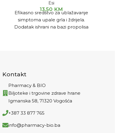
Esi
13,50
KM
Efikasno sredstvo za ublažavanje
PROPOLB
simptoma upale grla i ždrijela.
ŽVAKAN
Dodatak ishrani na bazi propolisa
propoli
koristan za postizanje brzog
namijenje
olakšanja kod bolova u grlu i
otpornosti
promjena na sluzokoži usne duplje
tokom zimsk
(afte).
tablete z
medvjedić
Kontakt
Pharmacy & BIO
Biljoteke i trgovine zdrave hrane
Igmanska 58, 71320 Vogošća
+387 33 877 765
info@pharmacy-bio.ba