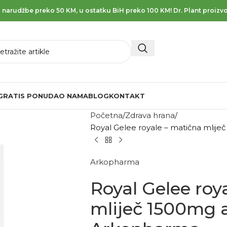
 narudžbe preko 50 KM, u ostatku BiH preko 100 KM! Dr. Plant proizvo
GRATIS PONUDA
O NAMA
BLOG
KONTAKT
Početna
Zdrava hrana
Royal Gelee royale – matična mli
Arkopharma
Royal Gelee roy
mliječ 1500mg 