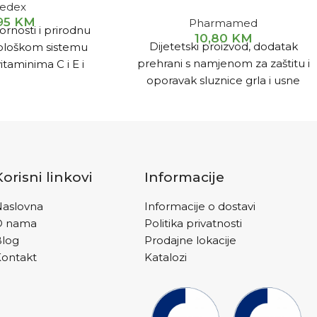
edex
,95
KM
Pharmamed
ornosti i prirodnu
10,80
KM
Dijetetski proizvod, dodatak
loškom sistemu
prehrani s namjenom za zaštitu i
itaminima C i E i
oporavak sluznice grla i usne
beta karotenom
šupljine.
amin A)
 čak i za izbirljivu
ez apetita
Korisni linkovi
Informacije
aslovna
Informacije o dostavi
O nama
Politika privatnosti
Blog
Prodajne lokacije
ontakt
Katalozi