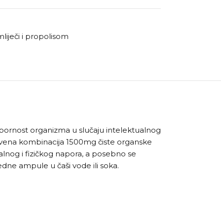
liječi i propolisom
tpornost organizma u slučaju intelektualnog
dinstvena kombinacija 1500mg čiste organske
lnog i fizičkog napora, a posebno se
dne ampule u čaši vode ili soka.