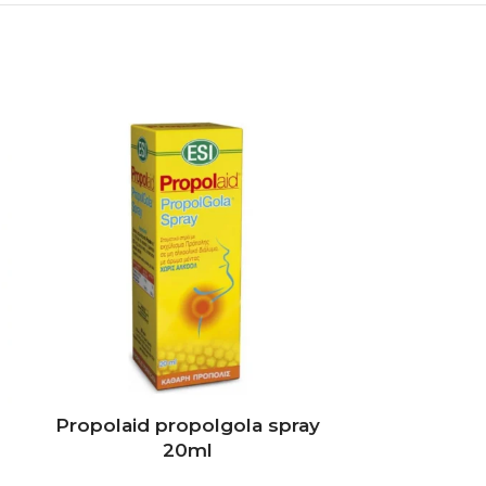
NEMA NA STAN
Propolaid propolgola spray
Propolba
20ml
žv