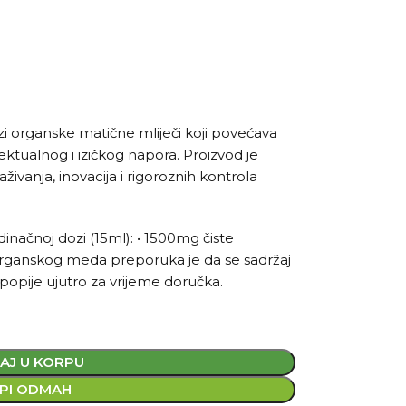
i organske matične mliječi koji povećava
ktualnog i izičkog napora. Proizvod je
živanja, inovacija i rigoroznih kontrola
čnoj dozi (15ml): • 1500mg čiste
organskog meda preporuka je da se sadržaj
i popije ujutro za vrijeme doručka.
AJ U KORPU
PI ODMAH