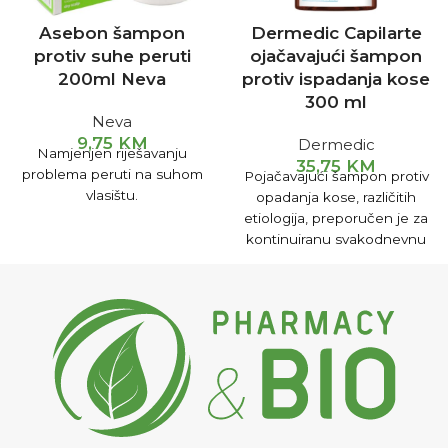
Asebon šampon
Dermedic Capilarte
protiv suhe peruti
ojačavajući šampon
200ml Neva
protiv ispadanja kose
300 ml
Neva
9,75
KM
Dermedic
Namjenjen riješavanju
35,75
KM
problema peruti na suhom
Pojačavajući šampon protiv
vlasištu.
opadanja kose, različitih
etiologija, preporučen je za
kontinuiranu svakodnevnu
upotrebu za osobe sa
genetski slabom, tankom ili
kosom sklonom opadanju.