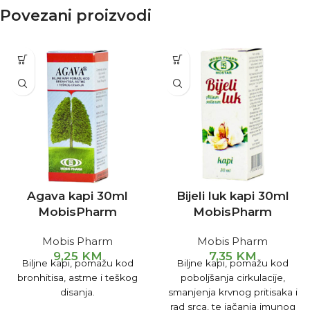
Povezani proizvodi
Agava kapi 30ml
Bijeli luk kapi 30ml
MobisPharm
MobisPharm
Mobis Pharm
Mobis Pharm
9,25
KM
7,35
KM
Biljne kapi, pomažu kod
Biljne kapi, pomažu kod
bronhitisa, astme i teškog
poboljšanja cirkulacije,
disanja.
smanjenja krvnog pritisaka i
rad srca, te jačanja imunog