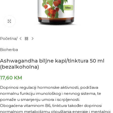
Kliknite za povećanje
Početna
Bioherba
Ashwagandha biljne kapi/tinktura 50 ml
(bezalkoholna)
17,60
KM
Doprinosi regulaciji hormonske aktivnosti, podržava
normalnu funkciju imunološkog i nervnog sistema, te
pomaže u smanjenju umora i iscrpljenosti.
Obogaćena vitaminom B6, tinktura također doprinosi
normalnom metabolizmu otpuštanja energije i mentalnoj