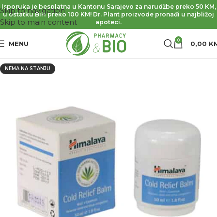
Isporuka je besplatna u Kantonu Sarajevo za narudžbe preko 50 KM,
Skip to navigation
u ostatku BiH preko 100 KM! Dr. Plant proizvode pronađi u najbližoj
Skip to main content
apoteci.
0
MENU
0,00
K
NEMA NA STANJU