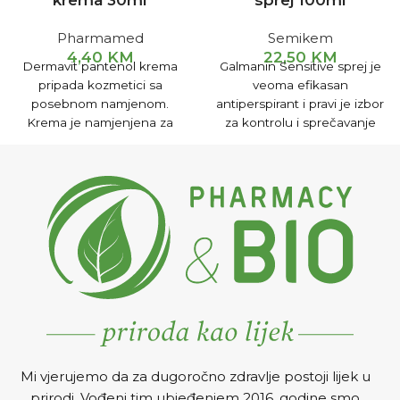
krema 30ml
sprej 100ml
Pharmamed
Semikem
4,40
KM
22,50
KM
Dermavit pantenol krema
Galmanin Sensitive sprej je
pripada kozmetici sa
veoma efikasan
posebnom namjenom.
antiperspirant i pravi je izbor
Krema je namjenjena za
za kontrolu i sprečavanje
njegu te obnavljanja
hiperhidroze (prekomernog
površinskih dijelova kože,
znojenja). Koristi se kod
zarastanju ranica i
pojačanog znojenja pazuha,
ublažavanju manjih ožiljaka.
ruku, stopala i tijela.
Mi vjerujemo da za dugoročno zdravlje postoji lijek u
prirodi. Vođeni tim ubjeđenjem 2016. godine smo