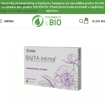
Isporuka je besplatna u Kantonu Sarajevo za narudžbe preko 50 KM,
Skip to navigation
u ostatku BiH preko 100 KM! Dr. Plant proizvode pronađi u najbližoj
Skip to main content
apoteci.
0
MENU
0,00
K