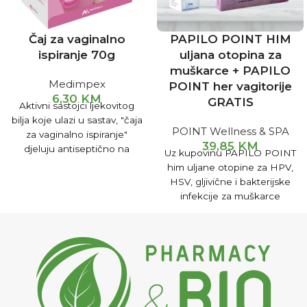
Čaj za vaginalno
PAPILO POINT HIM
ispiranje 70g
uljana otopina za
muškarce + PAPILO
Medimpex
POINT her vagitorije
6,30
KM
GRATIS
Aktivni sastojci ljekovitog
bilja koje ulazi u sastav, "čaja
POINT Wellness & SPA
za vaginalno ispiranje"
39,85
KM
djeluju antiseptično na
Uz kupovinu PAPILO POINT
uzročnike vaginalnih
him uljane otopine za HPV,
infekcija, a svojim
HSV, gljivične i bakterijske
adstringentnim i
infekcije za muškarce
protivupalnim efektom
dobijate PAPILO POINT her
povoljno djeluju na
vagitorije GRATIS!
ublažavanje tegoba uslijed
upale vaginalne sluzokože.