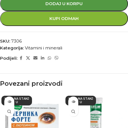
DODAJ U KORPU
KUPI ODMAH
SKU:
7306
Kategorija:
Vitamini i minerali
Podijeli:
Povezani proizvodi
NEMA NA STANJ
NEMA NA STANJ
U
U