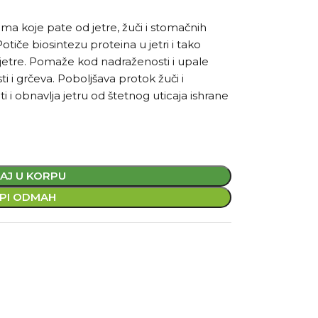
 koje pate od jetre, žuči i stomačnih
otiče biosintezu proteina u jetri i tako
jetre. Pomaže kod nadraženosti i upale
ti i grčeva. Poboljšava protok žuči i
i i obnavlja jetru od štetnog uticaja ishrane
AJ U KORPU
PI ODMAH