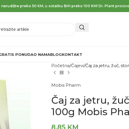
 narudžbe preko 50 KM, u ostatku BiH preko 100 KM! Dr. Plant proizvo
GRATIS PONUDA
O NAMA
BLOG
KONTAKT
Početna
Čajevi
Čaj za jetru, žuč, 
Mobis Pharm
Čaj za jetru, ž
100g Mobis Ph
8,85
KM