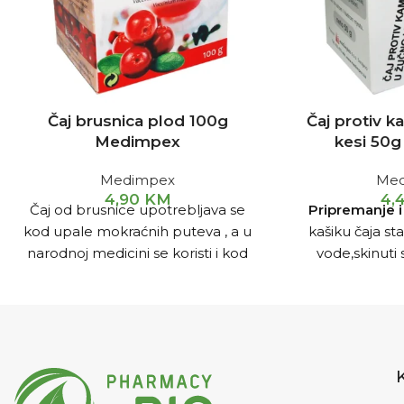
Čaj brusnica plod 100g
Čaj protiv 
Medimpex
kesi 50
Medimpex
Med
4,90
KM
4,
Čaj od brusnice upotrebljava se
Pripremanje i
kod upale mokraćnih puteva , a u
kašiku čaja sta
narodnoj medicini se koristi i kod
vode,skinuti s
želučanih smetnji.
Pripremanje i
poklopljeno 10-1
upotreba
Uzimati 3x na dan po
piti 3x dnevn
šoljicu čaja.