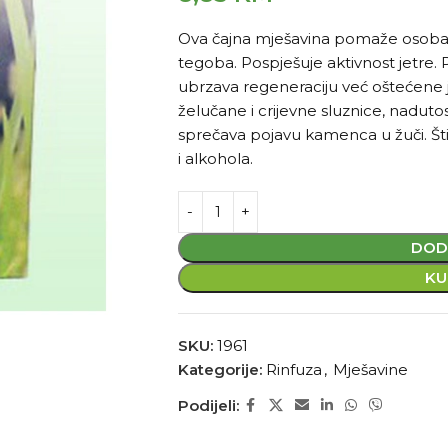
Ova čajna mješavina pomaže osobama
tegoba. Pospješuje aktivnost jetre. P
ubrzava regeneraciju već oštećene 
želučane i crijevne sluznice, nadutos
sprečava pojavu kamenca u žuči. Štit
i alkohola.
DOD
KU
SKU:
1961
Kategorije:
Rinfuza
,
Mješavine
Podijeli: