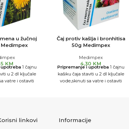
kamena u žučnoj
Čaj protiv kašlja i bronhitisa
g Medimpex
50g Medimpex
impex
Medimpex
45
KM
4,30
KM
 upotreba
1 čajnu
Pripremanje i upotreba
1 čajnu
viti u 2 dl ključale
kašiku čaja staviti u 2 dl ključale
a vatre i ostaviti
vode,skinuti sa vatre i ostaviti
5 min,procijediti i
poklopljeno 10-15 min,procijediti i
o po šoljicu čaja
piti 3x dnevno po šoljicu čaja
Korisni linkovi
Informacije