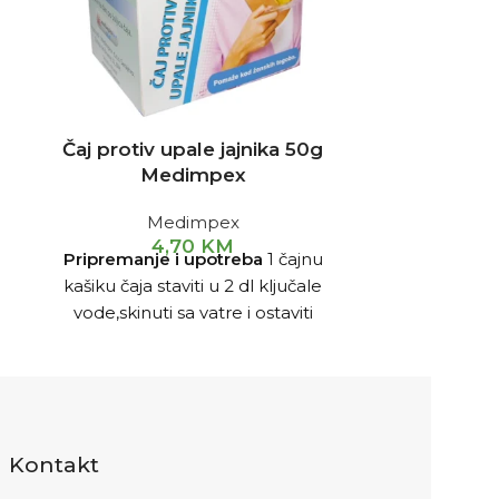
Čaj protiv upale jajnika 50g
Čaj prs
Medimpex
M
Medimpex
Olakšava iska
4,70
KM
Pripremanje i upotreba
1 čajnu
umiruje ka
kašiku čaja staviti u 2 dl ključale
upotreba
3 ča
vode,skinuti sa vatre i ostaviti
u 0,5L ključal
poklopljeno 10-15 min,procijediti i
i ostaviti
piti 3x dnevno po šoljicu čaja
min,procijedi
š
Kontakt