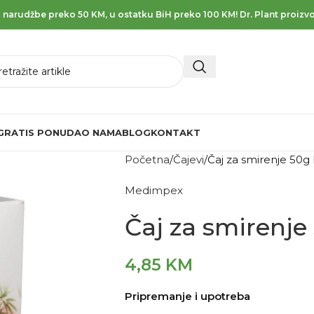
 narudžbe preko 50 KM, u ostatku BiH preko 100 KM! Dr. Plant proizvo
GRATIS PONUDA
O NAMA
BLOG
KONTAKT
Početna
Čajevi
Čaj za smirenje 50
Medimpex
Čaj za smirenj
4,85
KM
Pripremanje i upotreba