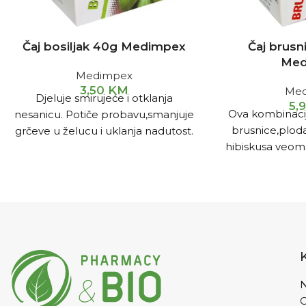
Čaj bosiljak 40g Medimpex
Čaj brusn
Med
Medimpex
3,50
KM
Med
Djeluje smirujeće i otklanja
5,
Ova kombinaci
nesanicu. Potiče probavu,smanjuje
brusnice,plod
grčeve u želucu i uklanja nadutost.
hibiskusa veoma
Smiruje upalu sluznice crijeva.
upala mokraćnih
Ublažava kašalj i promuklost.
grčeve mjehu
Pripremanje i upotreba
1-2 čajne
djeluje kod re
kašike čaja preliti sa 2dl vrele vode i
želučanih sme
poklopiti.Nakon 15 minuta
upotreba
1-2 
procijediti i piti.
Uzimati 3x na dan
preliti sa 2dl vr
po šoljicu čaja.
Nakon 15 minuta 
Uzimati 3x na d
N
Plodove koji