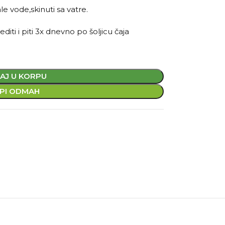
ale vode,skinuti sa vatre.
diti i piti 3x dnevno po šoljicu čaja
AJ U KORPU
PI ODMAH