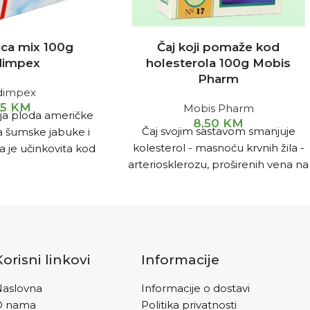
ica mix 100g
Čaj koji pomaže kod
impex
holesterola 100g Mobis
Pharm
impex
95
KM
Mobis Pharm
ja ploda američke
8,50
KM
Čaj svojim sastavom smanjuje
a šumske jabuke i
kolesterol - masnoću krvnih žila -
 je učinkovita kod
arteriosklerozu, proširenih vena na
 puteva ,kao i kod
nogama. Čajna mješavina mnogo
ra . Blagotvorno
efikasnije i potpunije djeluje na
ume , gihta i kod
određene zdravstvene probleme,
tnji
Pripremanje i
nego svaka ljekovita biljka
čajne kašike čaja
posebno.
uće vode i poklopiti.
Korisni linkovi
Informacije
procijediti i piti.
an po šoljicu čaja.
aslovna
Informacije o dostavi
 su ostali nakon
O nama
Politika privatnosti