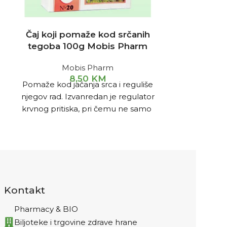
Čaj koji pomaže kod srčanih
Čaj prot
tegoba 100g Mobis Pharm
tegoba
Mobis Pharm
M
8,50
KM
Pomaže kod jačanja srca i reguliše
Pripremanj
njegov rad. Izvanredan je regulator
kašiku čaja 
krvnog pritiska, pri čemu ne samo
vode,skinut
da snizuje povišeni krvni pritisak
poklopljeno 1
nego povisuje preniski krvni
piti 3x dn
pritisak kod oslabljenog srčanog
mišića. Pomaže u liječenju
oštećenog srčanog mišića u
starosti, kod upale srčanog mišića,
Kontakt
liječenju zakrčenja krvnih žila i
angine pektoris.
Pharmacy & BIO
Biljoteke i trgovine zdrave hrane