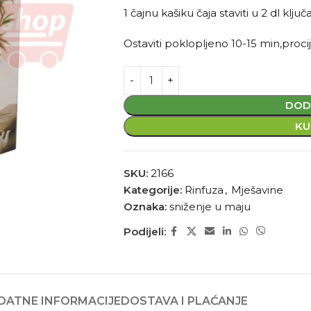
1 čajnu kašiku čaja staviti u 2 dl ključ
Ostaviti poklopljeno 10-15 min,procije
DOD
KU
SKU:
2166
Kategorije:
Rinfuza
,
Mješavine
Oznaka:
sniženje u maju
Podijeli:
DATNE INFORMACIJE
DOSTAVA I PLAĆANJE