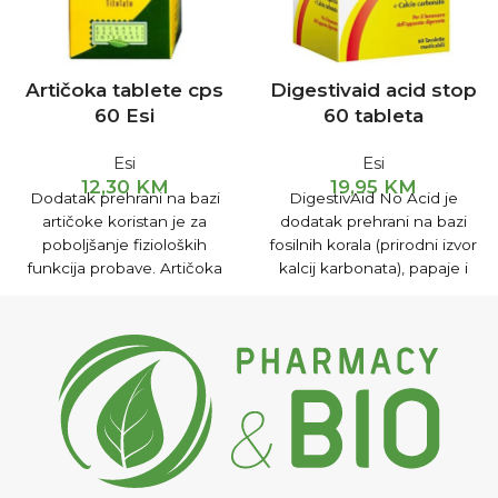
Artičoka tablete cps
Digestivaid acid stop
60 Esi
60 tableta
Esi
Esi
12,30
KM
19,95
KM
Dodatak prehrani na bazi
DigestivAid No Acid je
artičoke koristan je za
dodatak prehrani na bazi
poboljšanje fizioloških
fosilnih korala (prirodni izvor
funkcija probave. Artičoka
kalcij karbonata), papaje i
pospješuje rad jetre,
sladića za poboljšanje
pomaže čišćenju krvi,
prirodne funkcije probavnog
sprečava formiranje žučnog
trakta.
kamenca i smanjuje
koncentraciju holesterola u
krvi.