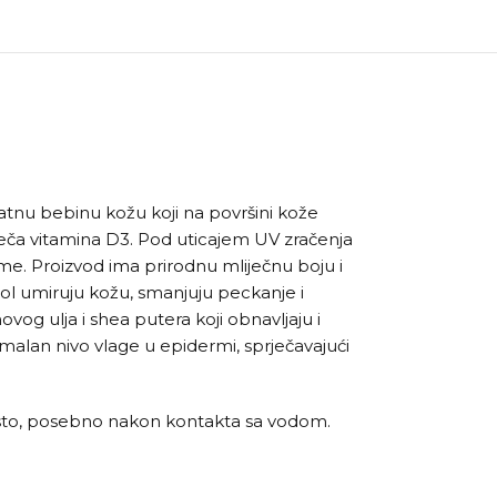
atnu bebinu kožu koji na površini kože
preteča vitamina D3. Pod uticajem UV zračenja
erme. Proizvod ima prirodnu mliječnu boju i
tenol umiruju kožu, smanjuju peckanje i
vog ulja i shea putera koji obnavljaju i
imalan nivo vlage u epidermi, sprječavajući
 često, posebno nakon kontakta sa vodom.