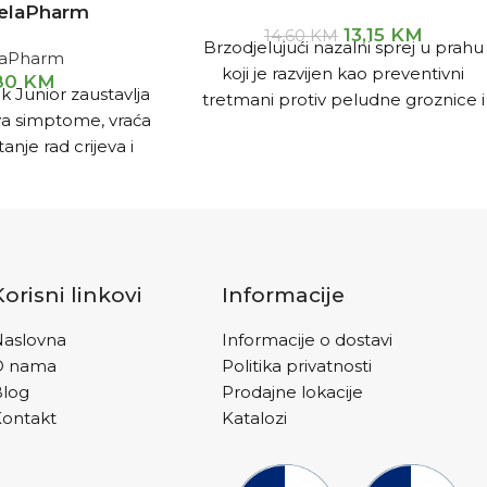
elaPharm
13,15
KM
14,60
KM
Brzodjelujući nazalni sprej u prahu
laPharm
koji je razvijen kao preventivni
,80
KM
k Junior zaustavlja
tretmani protiv peludne groznice i
ava simptome, vraća
alergija koje se prenose zrakom.
nje rad crijeva i
Nasaleze Allergy proizvodi sadrže
u i trajanje same
celulozni prah koji kada se udahne
jece. Zahvaljujući
u nos stvara gel sličan sluzi koji
rži, dodatno jača
sprječava da mnogi nadražujući
nitet.
alergeni iz zraka dođu do osjetljive
sluznice nosa.
Korisni linkovi
Informacije
aslovna
Informacije o dostavi
O nama
Politika privatnosti
Blog
Prodajne lokacije
ontakt
Katalozi