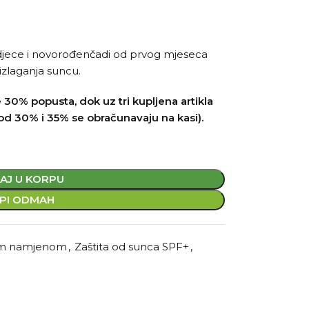
ela, djece i novorođenčadi od prvog mjeseca
izlaganja suncu.
 30% popusta, dok uz tri kupljena artikla
od 30% i 35% se obračunavaju na kasi).
AJ U KORPU
PI ODMAH
om namjenom
,
Zaštita od sunca SPF+
,