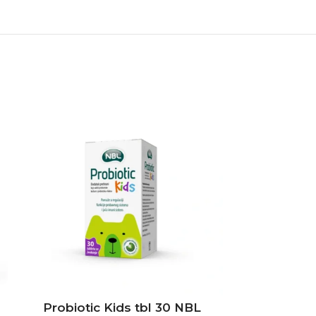
Probiotic Kids tbl 30 NBL
Tussiflux 