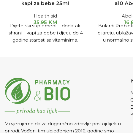
kapi za bebe 25ml
a10 Ab
Health aid
Abe
35,95
KM
16
Dijetetski suplement – dodatak
Bulardi Probioti
ishrani – kapi za bebe i djecu do 4
dijareju, ublaž
godine starosti sa vitaminima.
u normalno sta
Specijalno je formulisan tako da
smanjuje težin
pruži širok spektar vitamina da
dijareje kod d
pomognu očuvanje balansa
cinku koji sad
ishrane beba. Prijatnog je ukusa,
imu
idealan je kao dodatak sokovima,
mlijeku ili vodi. Dizajniran je imajući
u vidu bebe i malu djecu.
N
K
Mi vjerujemo da za dugoročno zdravlje postoji lijek u
prirodi. Vođeni tim ubjeđenjem 2016. godine smo