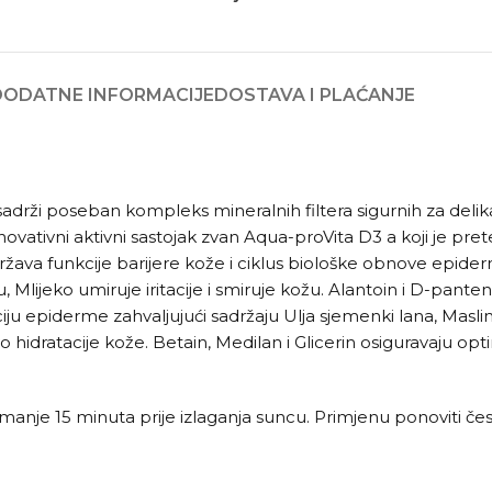
DODATNE INFORMACIJE
DOSTAVA I PLAĆANJE
adrži poseban kompleks mineralnih filtera sigurnih za delik
ži inovativni aktivni sastojak zvan Aqua-proVita D3 a koji je 
podržava funkcije barijere kože i ciklus biološke obnove epid
nu, Mlijeko umiruje iritacije i smiruje kožu. Alantoin i D-pan
ju epiderme zahvaljujući sadržaju Ulja sjemenki lana, Maslino
 hidratacije kože. Betain, Medilan i Glicerin osiguravaju opt
najmanje 15 minuta prije izlaganja suncu. Primjenu ponoviti