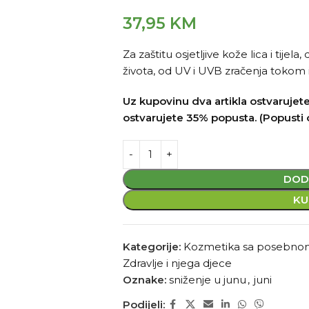
37,95
KM
Za zaštitu osjetljive kože lica i tij
života, od UV i UVB zračenja tokom 
Uz kupovinu dva artikla ostvarujete
ostvarujete 35% popusta. (Popusti 
DOD
KU
Kategorije:
Kozmetika sa posebn
Zdravlje i njega djece
Oznake:
sniženje u junu
,
juni
Podijeli: