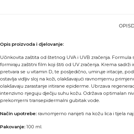
OPIS
Opis proizvoda i djelovanje:
Učinkovita zaštita od štetnog UVA i UVB zračenja. Formula s
formiraju zaštitni film koji štiti od UV zračenja. Krema sadr
pretvara se u vitamin D, te posljedično, umiruje iritacije, 
ostavlja vidljiv sloj na koži, olakšavajući ravnomjernu primje
olakšavaju zarastanje iritirane epiderme. Ubrzava regeneraci
intenzivno njeguju dječiju suhu kožu. Održava optimalan nivo
prekomjerni transepidermalni gubitak vode.
Način upotrebe:
ravnomjerno nanijeti na kožu lica i tijela 
Pakovanje:
100 ml.