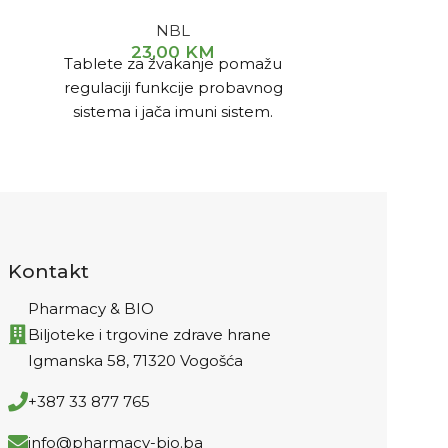
P
NBL
23,00
KM
P
Tablete za žvakanje pomažu
Sirup je na
regulaciji funkcije probavnog
funkciju gor
sistema i jača imuni sistem.
Kontakt
Pharmacy & BIO
Biljoteke i trgovine zdrave hrane
Igmanska 58, 71320 Vogošća
+387 33 877 765
info@pharmacy-bio.ba