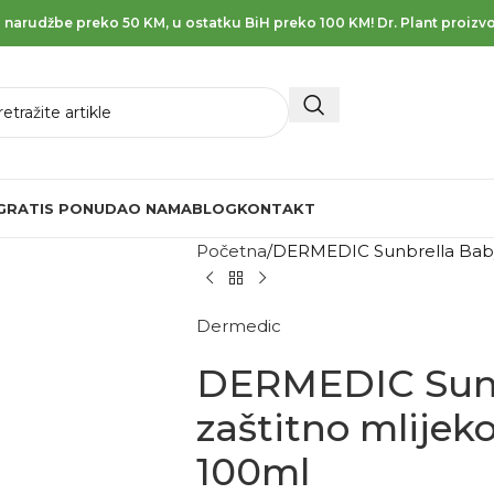
 narudžbe preko 50 KM, u ostatku BiH preko 100 KM! Dr. Plant proizvo
GRATIS PONUDA
O NAMA
BLOG
KONTAKT
Početna
DERMEDIC Sunbrella Baby 
Dermedic
DERMEDIC Sunb
zaštitno mlijek
100ml