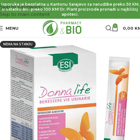
Isporuka je besplatna u Kantonu Sarajevo za narudžbe preko 50 KM,
Skip to navigation
u ostatku BiH preko 100 KM! Dr. Plant proizvode pronađi u najbližoj
Skip to main content
apoteci.
0
MENU
0,00
K
NEMA NA STANJU