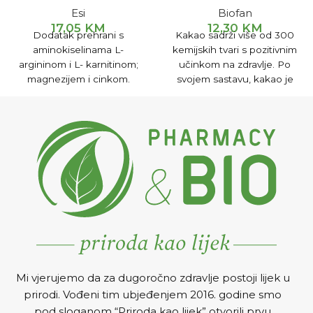
Esi
Biofan
17,05
KM
12,30
KM
Dodatak prehrani s
Kakao sadrži više od 300
aminokiselinama L-
kemijskih tvari s pozitivnim
argininom i L- karnitinom;
učinkom na zdravlje. Po
magnezijem i cinkom.
svojem sastavu, kakao je
Doprinosi smanjenju umora,
iznimno bogat
normalnoj funkciji nervnog
antioksidansima koji su
sistema, povećanju energije
odgovorni za ukupno
, sintezi proteina i pozitivno
zdravlje organizma.
utječe na funkciju mišića.
Mi vjerujemo da za dugoročno zdravlje postoji lijek u
prirodi. Vođeni tim ubjeđenjem 2016. godine smo
pod sloganom “Priroda kao lijek” otvorili prvu