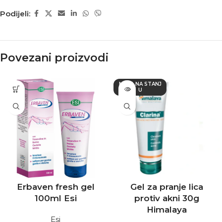
Podijeli:
Povezani proizvodi
NEMA NA STANJ
U
Erbaven fresh gel
Gel za pranje lica
100ml Esi
protiv akni 30g
Himalaya
Esi