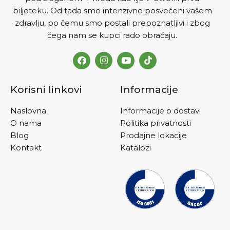
poznata po svojim
biljoteku. Od tada smo intenzivno posvećeni vašem
umirujućim svojstvima
pomaže u održavanju kože
zdravlju, po čemu smo postali prepoznatljivi i zbog
glatkom i svježom. Ne
čega nam se kupci rado obraćaju.
isušuje kožu i ne izaziva
iritacije.
Korisni linkovi
Informacije
Naslovna
Informacije o dostavi
O nama
Politika privatnosti
Blog
Prodajne lokacije
Kontakt
Katalozi