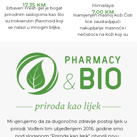
17,35
KM
Himalaya
Erbaven Fresh gel je bogat
7,00
KM
prirodnim sastojcima kao što
Namijenjen masnoj koži Čisti
su:trokserutin (flavonoid koji
lice zaustavljajući
se nalazi u mnogim biljka,
nakupljanje masnoća i
ekstrahovan iz cvijeta
nečistoća na koži koji su
japanskog bagrema), escin,
glavni uzročnici nastanka
gotu kola, borovnica, rutin,
bubuljica i akni. Za glatku,
ananas, aloa.
svježu i kožu bez akni.
Clarina gel za pranje lica
protiv akni formulisan je od
posebno odabranih biljaka
dokazane učinkovitosti za
nježnu kožu i kožu bez akni.
Uklanja mrtve stanice kože,
odčepljuje pore, odstranjuje
mitisere i mrlje te održava
pore čistim. Nim djeluje
protiv mikroba, uzročnika
Mi vjerujemo da za dugoročno zdravlje postoji lijek u
akni i zajedno sa kurkumom
prirodi. Vođeni tim ubjeđenjem 2016. godine smo
smanjuje iritacije. Aloe vera
pod sloganom “Priroda kao lijek” otvorili prvu