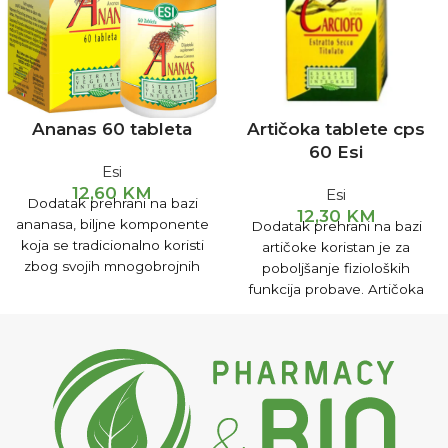
Ananas 60 tableta
Artičoka tablete cps
60 Esi
Esi
12,60
KM
Esi
Dodatak prehrani na bazi
12,30
KM
ananasa, biljne komponente
Dodatak prehrani na bazi
koja se tradicionalno koristi
artičoke koristan je za
zbog svojih mnogobrojnih
poboljšanje fizioloških
pozitivnih djelovanja.
funkcija probave. Artičoka
UPUTSTVO ZA UPOTREBU:
pospješuje rad jetre,
2 tablete na dan (dojilje
pomaže čišćenju krvi,
ukoliko je dijete starije od 6
sprečava formiranje žučnog
mjeseci)
kamenca i smanjuje
koncentraciju holesterola u
krvi.