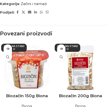
Kategorija:
Začini i namazi
Podijeli:
Povezani proizvodi
NEMA NA STANJ
NEMA NA STANJ
U
U
Biozačin 150g Biona
Biozačin 200g Biona
Biona
Biona