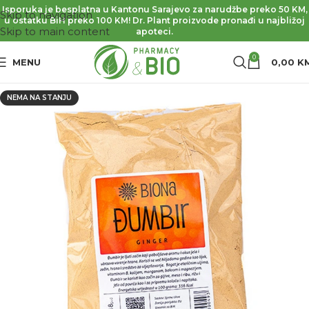
Isporuka je besplatna u Kantonu Sarajevo za narudžbe preko 50 KM,
Skip to navigation
u ostatku BiH preko 100 KM! Dr. Plant proizvode pronađi u najbližoj
Skip to main content
apoteci.
0
MENU
0,00
K
NEMA NA STANJU