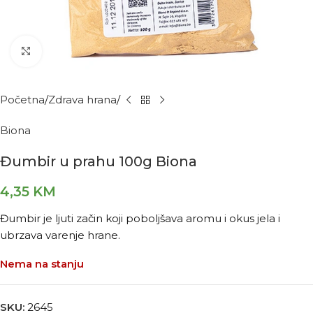
Kliknite za povećanje
Početna
Zdrava hrana
Biona
Đumbir u prahu 100g Biona
4,35
KM
Đumbir je ljuti začin koji poboljšava aromu i okus jela i
ubrzava varenje hrane.
Nema na stanju
SKU:
2645