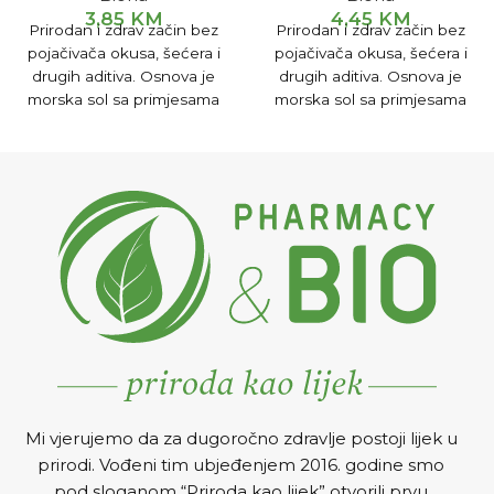
3,85
KM
4,45
KM
Prirodan i zdrav začin bez
Prirodan i zdrav začin bez
pojačivača okusa, šećera i
pojačivača okusa, šećera i
drugih aditiva. Osnova je
drugih aditiva. Osnova je
morska sol sa primjesama
morska sol sa primjesama
susama, đumbira, sojinih
susama, đumbira, sojinih
mrvica te standardnih
mrvica te standardnih
sastojaka svih začina: celera,
sastojaka svih začina: celera,
peršuna, korijandera, "curry"-
peršuna, korijandera, "curry"-
a, mrkve, bijelog i crvenog
a, mrkve, bijelog i crvenog
luka i dr.
luka i dr.
Mi vjerujemo da za dugoročno zdravlje postoji lijek u
prirodi. Vođeni tim ubjeđenjem 2016. godine smo
pod sloganom “Priroda kao lijek” otvorili prvu