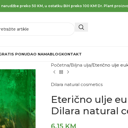
 narudžbe preko 50 KM, u ostatku BiH preko 100 KM! Dr. Plant proizvo
GRATIS PONUDA
O NAMA
BLOG
KONTAKT
Početna
Biljna ulja
Eterično ulje eu
Dilara natural cosmetics
Eterično ulje e
Dilara natural 
6,15
KM