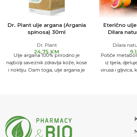
Dr. Plant ulje argana (Argania
Eterično ulj
spinosa) 30ml
Dilara nat
Dr. Plant
Dilara nat
24,75
KM
9,
Ulje argana 100% prirodno je
Potiče metaboli
najbolji saveznik zdravlja kože, kose
iz tijela, djelu
i noktiju. Osim toga, ulje argana je
virusa i gljivica
je jedno od najmoćnijih anti-age
bradavica, he
ulja na svijetu, zahvaljujući svom
manjih či
bogatom sastavu hranjivih
nutrijenata.
N