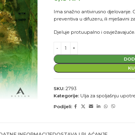
Ima snažno antivirusno djelovanje. O
preventiva u difuzeru, ili mješavini 
Djeluje protuupalno i osvježavajuće
DOD
KU
SKU:
2793
Kategorije:
Ulja za spoljašnju upot
Podijeli:
DATNE INFORMACIJE
DOSTAVA I PLAĆANJE