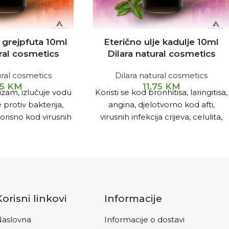
e grejpfuta 10ml
Eterično ulje kadulje 10ml
ural cosmetics
Dilara natural cosmetics
ural cosmetics
Dilara natural cosmetics
15
KM
11,75
KM
zam, izlučuje vodu
Koristi se kod bronhitisa, laringitisa,
je protiv bakterija,
angina, djelotvorno kod afti,
, korisno kod virusnih
virusnih infekcija crijeva, celulita,
rpesa, prehlada,
pretilosti. Djeluje dobro protiv
reva, afti...
gljivice candida, kao dodatna
terapija hpv-a.
Korisni linkovi
Informacije
aslovna
Informacije o dostavi