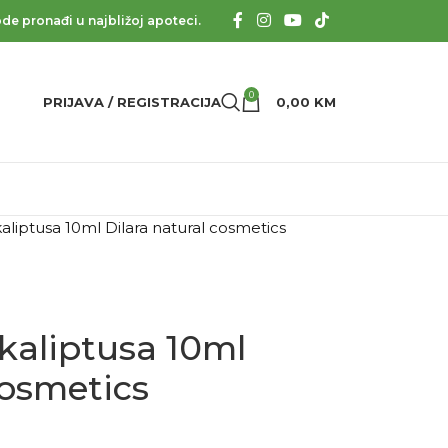
de pronađi u najbližoj apoteci.
0
PRIJAVA / REGISTRACIJA
0,00
KM
kaliptusa 10ml Dilara natural cosmetics
ukaliptusa 10ml
cosmetics