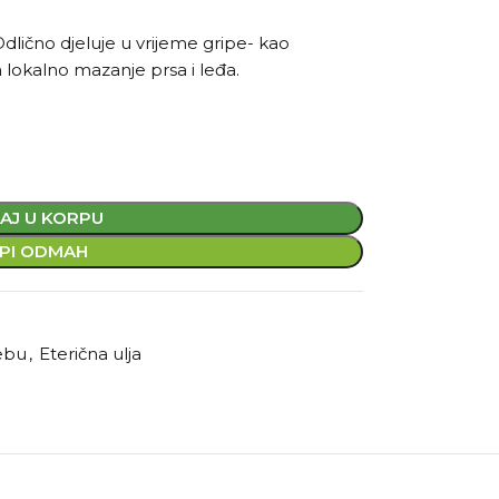
dlično djeluje u vrijeme gripe- kao
za lokalno mazanje prsa i leđa.
.
AJ U KORPU
PI ODMAH
rebu
,
Eterična ulja