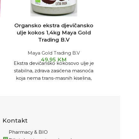
Organsko ekstra djevičansko
Organsko 
ulje kokos 1,4kg Maya Gold
kokosovo
Trading B.V
Gold
Maya Gold Trading B.V
Maya G
49,95
KM
2
Ekstra devičansko kokosovo ulje je
Ekstra devič
stabilna, zdrava zasićena masnoća
stabilna, zd
koja nema trans-masnih kiselina,
koja nema t
inače odgovornih za nastanak
inače odgo
arterioskleroze i bolesti srčanog
arterioskler
mišića.
Kontakt
Pharmacy & BIO