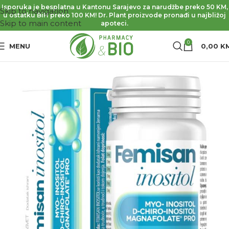
Isporuka je besplatna u Kantonu Sarajevo za narudžbe preko 50 KM,
Skip to navigation
u ostatku BiH preko 100 KM! Dr. Plant proizvode pronađi u najbližoj
Skip to main content
apoteci.
0
MENU
0,00
K