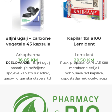
BIljni ugalj – carbone
Kapilar tbl a100
vegetale 45 kapsula
Lemident
Arkopharma
Lemident
16,05
KM
29,50
KM
DJELOVANJE:
Biljni ugalj
Ruski preparat KAPILAR štiti
apsorbuje neželjene
membrane ćelija i
spojeve kao što su: aditivi,
poboljšava rad kapilara,
gasovi, organska otapala itd.,
uspostavlja mikrocirkulaciju
koristi se u detoksikaciji
krvi u čitavom organizmu,
organizma, reguliše crijevne
normalizuje razmjenu
funkcije, u slučajevima
materija na ćelijskom nivou.
dijareje, nadutosti, žgaravice,
gastroenteritisa, želučane
boli.