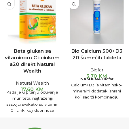
Beta glukan sa
Bio Calcium 500+D3
vitaminom C i cinkom
20 šumećih tableta
a20 direkt Natural
Biofar
Wealth
3,70
KM
NAMJENA
Biofar
Natural Wealth
Calcium+D3 je vitaminsko-
17,60
KM
mineralni dodatak ishrani
Kada je u pitanju očuvanje
koji sadrži kombinaciju
imuniteta, najtraženiji
kalcijuma i vitamina D,
sastojci svakako su vitamin
obogaćenu vitaminom C.
C i cink, koji doprinose
Ovakva kombinacija
normalnoj funkciji
vitamina i minerala pogodna
imunološkog sistema.
je za jačenje koštanog