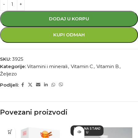
DODAJ U KORPU
KUPI ODMAH
SKU:
3925
Kategorije:
Vitamini i minerali
,
Vitamin C
,
Vitamin B
,
Željezo
Podijeli:
Povezani proizvodi
NEMA NA STANJ
U