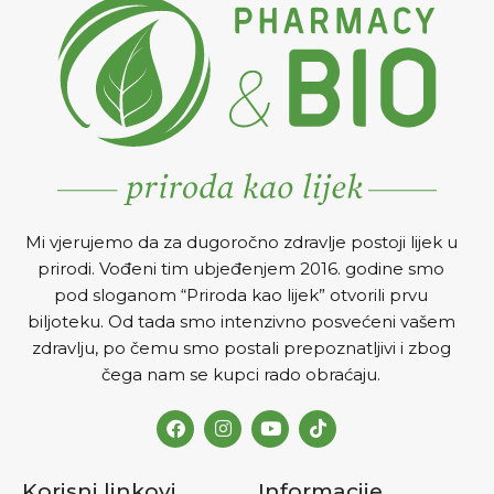
sistema. Preparat jača vaše
kosti i čini ih zdravijim,
otpornijim na frakture
(lomove). Zbog toga se
preporučuje u prevenciji i
kao dodatak u terapiji
osteoporoze, a pogodan je i
za sportiste, kao dio
prevencije povreda.
DOZIRANJE I NA
Č
IN
Mi vjerujemo da za dugoročno zdravlje postoji lijek u
PRIMJENE
Jednu tabletu
prirodi. Vođeni tim ubjeđenjem 2016. godine smo
dnevno rastvoriti u velikoj
pod sloganom “Priroda kao lijek” otvorili prvu
čaši vode, poželjno je popiti
uveče, nakon večere. U
biljoteku. Od tada smo intenzivno posvećeni vašem
ciklusima od 40 dana ,
zdravlju, po čemu smo postali prepoznatljivi i zbog
primjenu treba ponoviti
čega nam se kupci rado obraćaju.
nekoliko puta godišnje
Korisni linkovi
Informacije