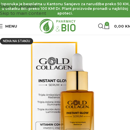
Isporuka je besplatna u Kantonu Sarajevo za narudžbe preko 50 KM,
Skip to navigation
u ostatku BiH preko 100 KM! Dr. Plant proizvode pronađi u najbližoj
Skip to main content
apoteci.
0
MENU
0,00
K
NEMA NA STANJU