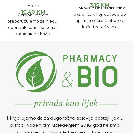
3,15
KM
Eden
Cinkova pasta sadrži cink
10,40
KM
oksid i talk koji dovode do
Čarobni melem
upijanja sekreta oboljele
preporučujemo za njegu i
kože i zasušivanja
oporavak suhe, ispucale i
rana.Cinkova pasta se
dehidrirane kože.
primjenjuje kao pomoć kod
herpesa i ekcema.
Mi vjerujemo da za dugoročno zdravlje postoji lijek u
prirodi. Vođeni tim ubjeđenjem 2016. godine smo
pod sloganom “Priroda kao lijek” otvorili prvu