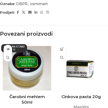
Oznake:
DBPR
,
osmimart
Podijeli:
Povezani proizvodi
NEMA NA STANJ
U
Čarobni mehlem
Cinkova pasta 20g
50ml
MaxiVita