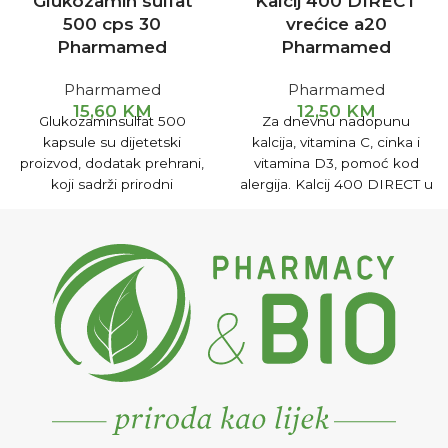
Glukozamin sulfat
Kalcij 400 DIRECT
500 cps 30
vrećice a20
Pharmamed
Pharmamed
Pharmamed
Pharmamed
15,60
KM
12,50
KM
Glukozaminsulfat 500
Za dnevnu nadopunu
kapsule su dijetetski
kalcija, vitamina C, cinka i
proizvod, dodatak prehrani,
vitamina D3, pomoć kod
koji sadrži prirodni
alergija. Kalcij 400 DIRECT u
glukozamin iz školjki i rakova
kombinaciji sa vitaminom C,
čij imunosom se potpomaže
cinkom, vitaminom D3 je
regeneracija hrskavice i
dijetetski proizvod, dodatak
doprinosi boljoj pokretljivosti
prehrani namijenjen za
zglobova.
prevenciju i ublažavanje
alergija na sunce, hranu i
polen. Koristi se kod
prevencije osteoporoze i
osteopenije kao i za
poboljšanje stabilnosti
kostiju.