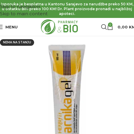
Isporuka je besplatna u Kantonu Sarajevo za narudžbe preko 50 KM,
Skip to navigation
u ostatku BiH preko 100 KM! Dr. Plant proizvode pronađi u najbližoj
Skip to main content
apoteci.
0
MENU
0,00
K
NEMA NA STANJU