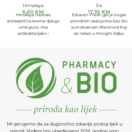
Himalaya
Esi
6,60
KM
17,35
KM
Himalaya Herbals
Erbaven Fresh gel je bogat
antiseptična krema djeluje
prirodnim sastojcima kao što
umirujuće, ima
su:trokserutin (flavonoid koji
antibakterijsko i
se nalazi u mnogim biljka,
antifungicidno djelovanje.
ekstrahovan iz cvijeta
Odlična je u tretmanu
japanskog bagrema), escin,
posjekotina, opekotina,
gotu kola, borovnica, rutin,
osipa, čireva i gljivičnih
ananas, aloa.
oboljenja kože. Upotreba:
Kremu nanijeti na oboljelo
mjesto 2-3 puta na dan.
Pakovanje: 20 g.
Mi vjerujemo da za dugoročno zdravlje postoji lijek u
prirodi. Vođeni tim ubjeđenjem 2016. godine smo