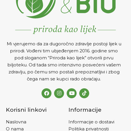
Odrasli: 4-6 pastila dnevno
Djeca od 6 godina starosti:
2-3 pastile dnevno Pastile se
trebaju uzimati nekoliko
puta dnevno sa vremenskim
razmakom između svake
pastile minimalno 2 sata.
Mi vjerujemo da za dugoročno zdravlje postoji lijek u
prirodi. Vođeni tim ubjeđenjem 2016. godine smo
pod sloganom “Priroda kao lijek” otvorili prvu
biljoteku. Od tada smo intenzivno posvećeni vašem
zdravlju, po čemu smo postali prepoznatljivi i zbog
čega nam se kupci rado obraćaju.
Korisni linkovi
Informacije
Naslovna
Informacije o dostavi
O nama
Politika privatnosti