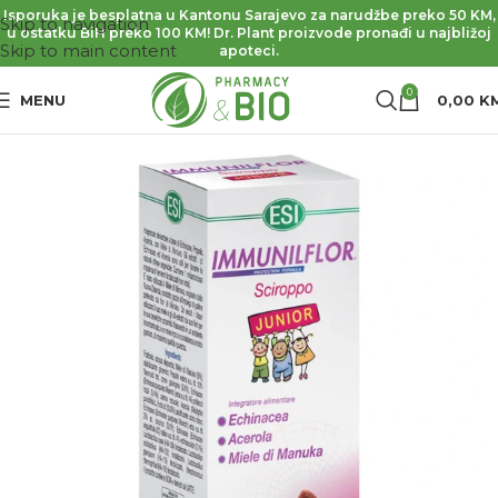
Isporuka je besplatna u Kantonu Sarajevo za narudžbe preko 50 KM,
Skip to navigation
u ostatku BiH preko 100 KM! Dr. Plant proizvode pronađi u najbližoj
Skip to main content
apoteci.
0
MENU
0,00
K