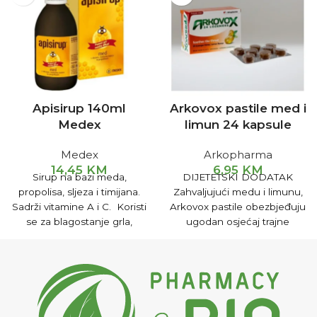
Apisirup 140ml
Arkovox pastile med i
Medex
limun 24 kapsule
Medex
Arkopharma
14,45
KM
6,95
KM
Sirup na bazi meda,
DIJETETSKI DODATAK
propolisa, sljeza i timijana.
Zahvaljujući medu i limunu,
Sadrži vitamine A i C. Koristi
Arkovox pastile obezbjeđuju
se za blagostanje grla,
ugodan osjećaj trajne
umiruje kašalj i pomaže u
svježine. Ekstrakti kamilice i
zaštiti respiratornog sistema.
gorušice umiruju grlo.
Arkovox lozenge se
preporučuju i u slučaju
zamora glasnih žica.
Uputstvo za upotrebu: