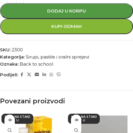
DODAJ U KORPU
KUPI ODMAH
SKU:
2300
Kategorija:
Sirupi, pastile i oralni sprejevi
Oznaka:
Back to school
Podijeli:
Povezani proizvodi
NEMA NA STANJ
NEMA NA STANJ
U
U