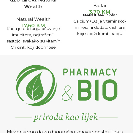
Biofar
Wealth
3,70
KM
NAMJENA
Biofar
Natural Wealth
Calcium+D3 je vitaminsko-
17,60
KM
mineralni dodatak ishrani
Kada je u pitanju očuvanje
koji sadrži kombinaciju
imuniteta, najtraženiji
kalcijuma i vitamina D,
sastojci svakako su vitamin
obogaćenu vitaminom C.
C i cink, koji doprinose
Ovakva kombinacija
normalnoj funkciji
vitamina i minerala pogodna
imunološkog sistema.
je za jačenje koštanog
sistema. Preparat jača vaše
kosti i čini ih zdravijim,
otpornijim na frakture
(lomove). Zbog toga se
preporučuje u prevenciji i
kao dodatak u terapiji
osteoporoze, a pogodan je i
za sportiste, kao dio
prevencije povreda.
DOZIRANJE I NA
Č
IN
Mi vjerujemo da za dugoročno zdravlje postoji lijek u