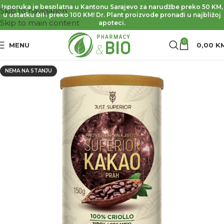
Isporuka je besplatna u Kantonu Sarajevo za narudžbe preko 50 KM,
Skip to navigation
u ostatku BiH preko 100 KM! Dr. Plant proizvode pronađi u najbližoj
Skip to main content
apoteci.
0
MENU
0,00
K
NEMA NA STANJU