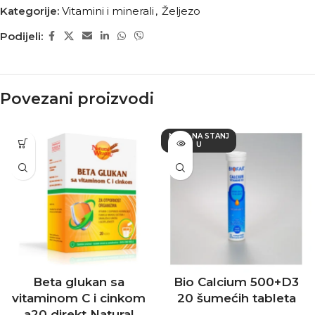
Kategorije:
Vitamini i minerali
,
Željezo
Podijeli:
Povezani proizvodi
NEMA NA STANJ
U
Beta glukan sa
Bio Calcium 500+D3
vitaminom C i cinkom
20 šumećih tableta
a20 direkt Natural