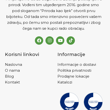
PRIMJENE
Jednu tabletu
prirodi. Vođeni tim ubjeđenjem 2016. godine smo
dnevno rastvoriti u velikoj
pod sloganom “Priroda kao lijek” otvorili prvu
čaši vode, poželjno je popiti
uveče, nakon večere. U
biljoteku. Od tada smo intenzivno posvećeni vašem
ciklusima od 40 dana ,
zdravlju, po čemu smo postali prepoznatljivi i zbog
primjenu treba ponoviti
čega nam se kupci rado obraćaju.
nekoliko puta godišnje
Korisni linkovi
Informacije
Naslovna
Informacije o dostavi
O nama
Politika privatnosti
Blog
Prodajne lokacije
Kontakt
Katalozi