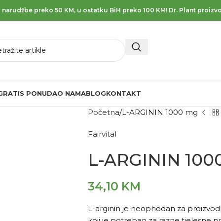
 narudžbe preko 50 KM, u ostatku BiH preko 100 KM! Dr. Plant proizvo
GRATIS PONUDA
O NAMA
BLOG
KONTAKT
Početna
L-ARGININ 1000 mg
Fairvital
L-ARGININ 100
34,10
KM
L-arginin je neophodan za proizvod
koji je potreban za razne tjelesne pr