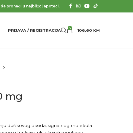
de pronađi u najbližoj apoteci.
5
PRIJAVA / REGISTRACIJA
106,60
KM
0 mg
nju dušikovog oksida, signalnog molekula
ocese i funkcije, uključujući regulaciju