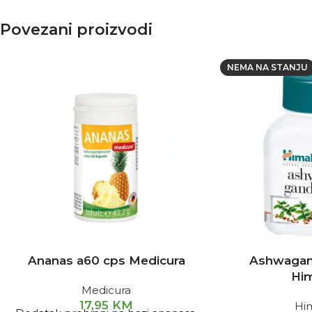
Povezani proizvodi
NEMA NA STANJU
Ananas a60 cps Medicura
Ashwagan
Hi
Medicura
17,95
KM
Hi