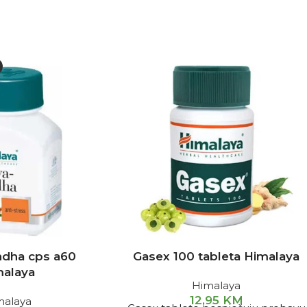
dha cps a60
Gasex 100 tableta Himalaya
malaya
Himalaya
12,95
KM
malaya