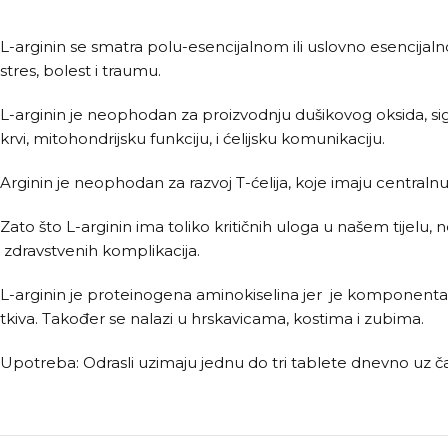
L-arginin se smatra polu-esencijalnom ili uslovno esencija
stres, bolest i traumu.
L-arginin je neophodan za proizvodnju dušikovog oksida, sig
krvi, mitohondrijsku funkciju, i ćelijsku komunikaciju.
Arginin je neophodan za razvoj T-ćelija, koje imaju central
Zato što L-arginin ima toliko kritičnih uloga u našem tijelu,
zdravstvenih komplikacija.
L-arginin je proteinogena aminokiselina jer je komponenta 
tkiva. Također se nalazi u hrskavicama, kostima i zubima.
Upotreba: Odrasli uzimaju jednu do tri tablete dnevno uz č