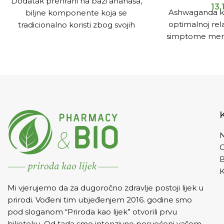
Dodatak prehrani na bazi ananasa,
13,
Ashwaganda k
biljne komponente koja se
optimalnoj rela
tradicionalno koristi zbog svojih
simptome ment
mnogobrojnih pozitivnih
st
djelovanja.
N
K
Mi vjerujemo da za dugoročno zdravlje postoji lijek u
prirodi. Vođeni tim ubjeđenjem 2016. godine smo
pod sloganom “Priroda kao lijek” otvorili prvu
biljoteku. Od tada smo intenzivno posvećeni vašem