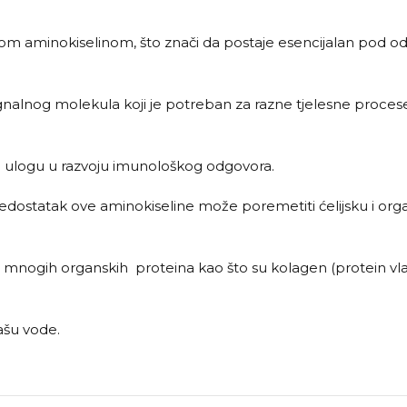
lnom aminokiselinom, što znači da postaje esencijalan pod 
nalnog molekula koji je potreban za razne tjelesne procese i
nu ulogu u razvoju imunološkog odgovora.
 nedostatak ove aminokiseline može poremetiti ćelijsku i orga
mnogih organskih proteina kao što su kolagen (protein vlaka
ašu vode.