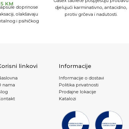
Gasex tablete pospješuju probavu
15
KM
apsule doprinose
djelujući karminativno, antacidno,
ksaciji, olakšavaju
protiv grčeva i nadutosti.
alnog i psihičkog
resa.
Korisni linkovi
Informacije
aslovna
Informacije o dostavi
O nama
Politika privatnosti
Blog
Prodajne lokacije
ontakt
Katalozi