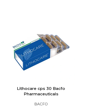
Lithocare cps 30 Bacfo
N-Oxyal
Pharmaceuticals
3
BACFO