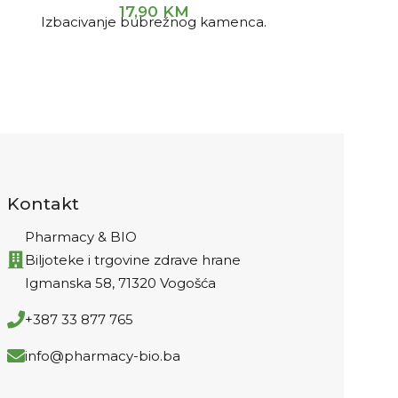
N-Oxyal
17,90
KM
Izbacivanje bubrežnog kamenca.
Kao pom
normalne fu
nerv
Osobama ko
potreba za 
što su spor
osobe, te 
U stanjima 
Kontakt
e
kao pom
Pharmacy & BIO
normalnog m
Biljoteke i trgovine zdrave hrane
Igmanska 58, 71320 Vogošća
+387 33 877 765
info@pharmacy-bio.ba