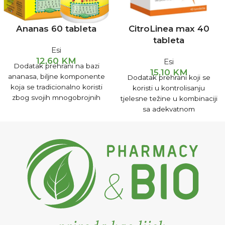
Ananas 60 tableta
CitroLinea max 40
tableta
Esi
12,60
KM
Esi
Dodatak prehrani na bazi
15,10
KM
ananasa, biljne komponente
Dodatak prehrani koji se
koja se tradicionalno koristi
koristi u kontrolisanju
zbog svojih mnogobrojnih
tjelesne težine u kombinaciji
pozitivnih djelovanja.
sa adekvatnom
UPUTSTVO ZA UPOTREBU:
niskokaloričnom dijetom, uz
2 tablete na dan (dojilje
određeni nivo fizičke
ukoliko je dijete starije od 6
aktivnosti.
mjeseci)