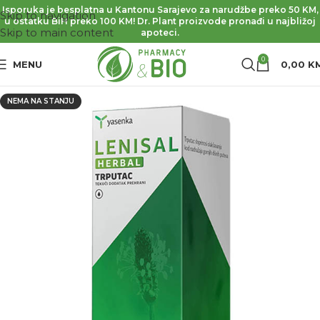
Isporuka je besplatna u Kantonu Sarajevo za narudžbe preko 50 KM,
Skip to navigation
u ostatku BiH preko 100 KM! Dr. Plant proizvode pronađi u najbližoj
Skip to main content
apoteci.
0
MENU
0,00
K
NEMA NA STANJU