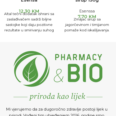
Esensa
sirup 150g
12,30
KM
Esenssa
Altal tečni dodatak ishrani sa
7,70
KM
zaslađivačem sadrži biljne
Zmajac sirup sa
sastojke koji daju pozitivne
jagorčevinom i timijanom
rezultate u smirivanju suhog
pomaže kod iskašljavanja.
kašlja praćenog
promuklošću i peckanjem u
grlu.
Mi vjerujemo da za dugoročno zdravlje postoji lijek u
prirodi. Vođeni tim ubjeđenjem 2016. godine smo