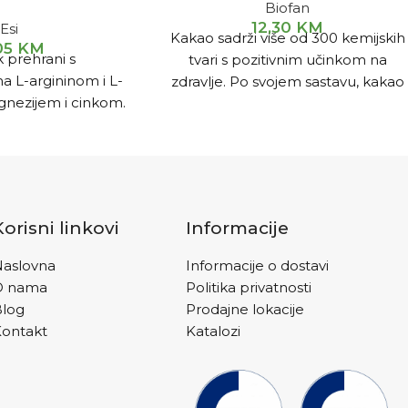
Biofan
12,30
KM
Esi
Kakao sadrži više od 300 kemijskih
,05
KM
 prehrani s
tvari s pozitivnim učinkom na
a L-argininom i L-
zdravlje. Po svojem sastavu, kakao
gnezijem i cinkom.
je iznimno bogat antioksidansima
manjenju umora,
koji su odgovorni za ukupno
unkciji nervnog
zdravlje organizma.
ćanju energije ,
 i pozitivno utječe
iju mišića.
Korisni linkovi
Informacije
aslovna
Informacije o dostavi
O nama
Politika privatnosti
Blog
Prodajne lokacije
ontakt
Katalozi