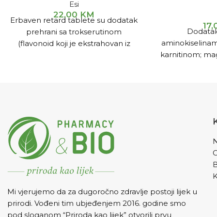
Esi
22,00
KM
Erbaven retard tablete su dodatak
17
Dodatak
prehrani sa trokserutinom
aminokiselinam
(flavonoid koji je ekstrahovan iz
karnitinom; ma
cvijeta japanskog bagrema) i
Doprinosi s
titriranim ekstraktima divljeg
normalnoj f
kestena, kostrike, crvene vinove
sistema, pove
loze, gotu kole i borovnice.
sintezi proteina
na funkc
N
K
Mi vjerujemo da za dugoročno zdravlje postoji lijek u
prirodi. Vođeni tim ubjeđenjem 2016. godine smo
pod sloganom “Priroda kao lijek” otvorili prvu