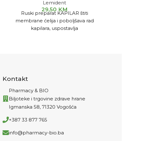
Lemident
3
Kurkuma d
29,50
KM
Ruski preparat KAPILAR štiti
antioksidan
membrane ćelija i poboljšava rad
svojstva a a
kapilara, uspostavlja
smatra iz
mikrocirkulaciju krvi u čitavom
organizmu, normalizuje razmjenu
materija na ćelijskom nivou.
Kontakt
Pharmacy & BIO
Biljoteke i trgovine zdrave hrane
Igmanska 58, 71320 Vogošća
+387 33 877 765
info@pharmacy-bio.ba