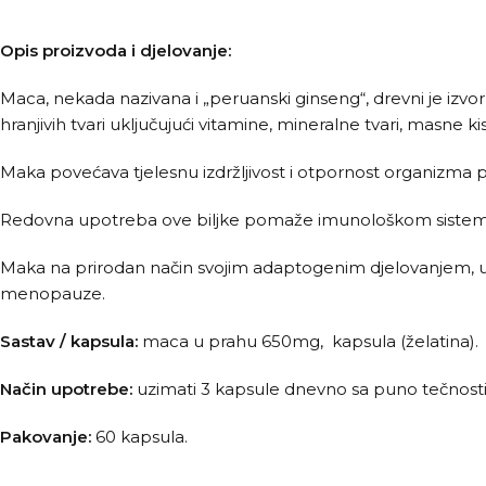
Opis proizvoda i djelovanje:
Maca, nekada nazivana i „peruanski ginseng“, drevni je izvo
hranjivih tvari uključujući vitamine, mineralne tvari, masne kis
Maka povećava tjelesnu izdržljivost i otpornost organizma pre
Redovna upotreba ove biljke pomaže imunološkom sistemu 
Maka na prirodan način svojim adaptogenim djelovanjem, 
menopauze.
Sastav / kapsula:
maca u prahu 650mg, kapsula (želatina).
Način upotrebe:
uzimati 3 kapsule dnevno sa puno tečnosti
Pakovanje:
60 kapsula.