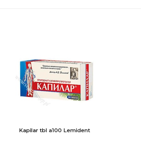
NEMA NA STAN
Kapilar tbl a100 Lemident
Kurkuma B