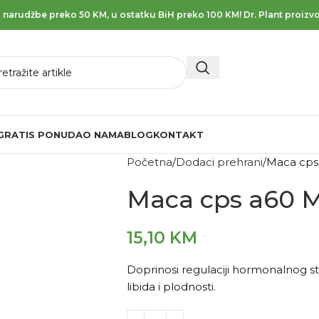
 narudžbe preko 50 KM, u ostatku BiH preko 100 KM! Dr. Plant proizvo
GRATIS PONUDA
O NAMA
BLOG
KONTAKT
Početna
Dodaci prehrani
Maca cps
Maca cps a60 
15,10
KM
Doprinosi regulaciji hormonalnog s
libida i plodnosti.