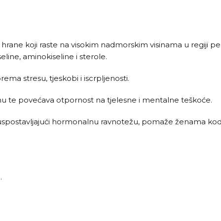
r hrane koji raste na visokim nadmorskim visinama u regiji 
eline, aminokiseline i sterole.
ma stresu, tjeskobi i iscrpljenosti.
te povećava otpornost na tjelesne i mentalne teškoće.
uspostavljajući hormonalnu ravnotežu, pomaže ženama kod 
.