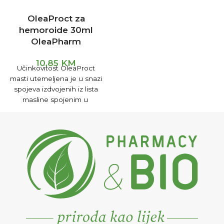
OleaProct za
hemoroide 30ml
OleaPharm
10,85
KM
Učinkovitost OleaProct
masti utemeljena je u snazi
spojeva izdvojenih iz lista
masline spojenim u
pripravak u lako topivoj bazi
ulja i masti.