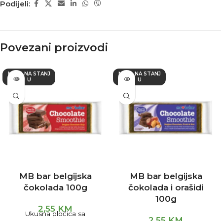
Podijeli:
Povezani proizvodi
NEMA NA STANJ
NEMA NA STANJ
U
U
MB bar belgijska
MB bar belgijska
čokolada 100g
čokolada i orašidi
100g
2,55
KM
Ukusna pločica sa
2,55
KM