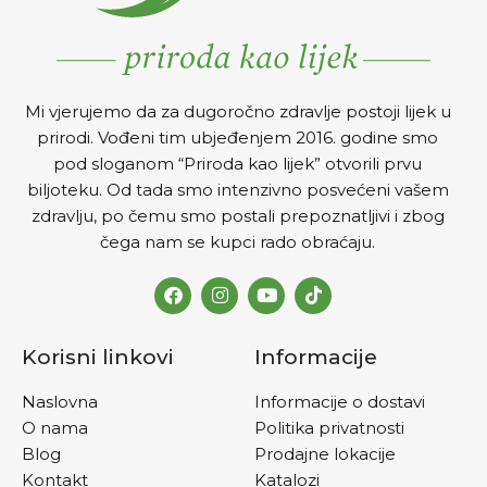
zategnutost i čvrstoću.
Sadrži vitamin E koji
umanjuje ožiljke i upale
kože. Sadrži i ulje čajevca
koje je poznato po svom
Mi vjerujemo da za dugoročno zdravlje postoji lijek u
antimikrobnom djelovanju.
prirodi. Vođeni tim ubjeđenjem 2016. godine smo
Gel ne sadrži parabene,
dobiven je hladnim
pod sloganom “Priroda kao lijek” otvorili prvu
cijeđenjem aloe vere.
biljoteku. Od tada smo intenzivno posvećeni vašem
Pogodan je za sve tipove
zdravlju, po čemu smo postali prepoznatljivi i zbog
kože, nemastan je i brzo se
čega nam se kupci rado obraćaju.
apsorbuje.
UPUTSTVO ZA
UPOTREBU:
Nanijeti
potrebnu količinu na kožu.
Korisni linkovi
Informacije
Naslovna
Informacije o dostavi
O nama
Politika privatnosti
Blog
Prodajne lokacije
Kontakt
Katalozi