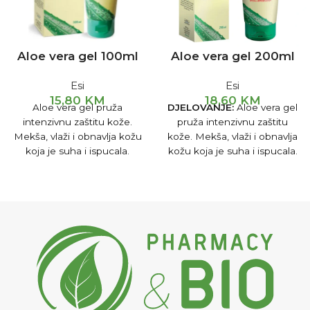
Aloe vera gel 100ml
Aloe vera gel 200ml
Esi
Esi
15,80
KM
18,60
KM
Aloe vera gel pruža
DJELOVANJE:
Aloe vera gel
intenzivnu zaštitu kože.
pruža intenzivnu zaštitu
Mekša, vlaži i obnavlja kožu
kože. Mekša, vlaži i obnavlja
koja je suha i ispucala.
kožu koja je suha i ispucala.
Preporučuje se nakon
Posebno se preporučuje
izlaganja suncu ili kod
nakon izlaganja suncu ili kod
upaljene, nadražene kože,
upaljene, nadražene kože,
za smirivanje iritacija.
za smirivanje iritacija i
crvenila. Zahvaljujući
djelovanju polisaharida, aloe
vera ESI gel pomaže u
održavanju hidrolipidnog
balansa epiderme,
povećavajući njenu