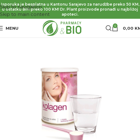
Isporuka je besplatna u Kantonu Sarajevo za narudžbe preko 50 KM,
Skip to navigation
u ostatku BiH preko 100 KM! Dr. Plant proizvode pronađi u najbližoj
Skip to main content
apoteci.
0
MENU
0,00
K