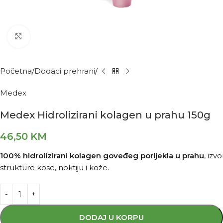
Kliknite za povećanje
Početna
Dodaci prehrani
Medex
Medex Hidrolizirani kolagen u prahu 150g
46,50
KM
100%
hidrolizirani
kolagen
goveđeg
porijekla
u
prahu
,
izv
strukture
kose,
noktiju
i
kože.
DODAJ U KORPU