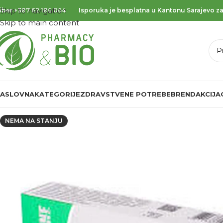
Skip to navigation
iber
+387 62 186 064
Isporuka je besplatna u Kantonu Sarajevo za
Skip to main content
ASLOVNA
KATEGORIJE
ZDRAVSTVENE POTREBE
BREND
AKCIJA
NEMA NA STANJU