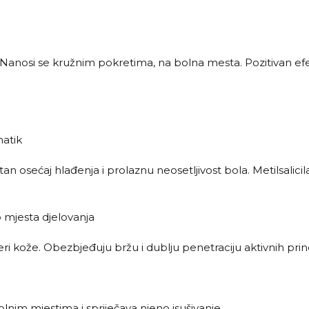
Nanosi se kružnim pokretima, na bolna mesta. Pozitivan ef
matik
atan osećaj hlađenja i prolaznu neosetljivost bola. Metilsalici
 mjesta djelovanja
i kože. Obezbjeđuju bržu i dublju penetraciju aktivnih prin
im mjestima i spriječava njeno isušivanje.