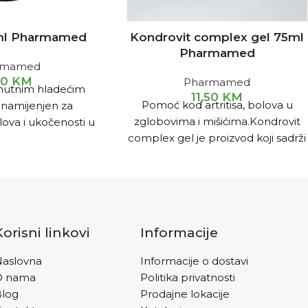
0ml Pharmamed
Kondrovit complex gel 75ml
Pharmamed
rmamed
90
KM
Pharmamed
enutnim hladećim
11,50
KM
Pomoć kod artritisa, bolova u
 namijenjen za
zglobovima i mišićima.Kondrovit
ova i ukočenosti u
complex gel je proizvod koji sadrži
bovima, povezanih
jedinstvenu kombinaciju sa 8
im povredama,
aktivnih sastojaka a pomaže kod
đima, artritisom,
obnove zglobnih struktura i
obova i uganućem.
oporavak mišića.
Korisni linkovi
Informacije
aslovna
Informacije o dostavi
O nama
Politika privatnosti
Blog
Prodajne lokacije