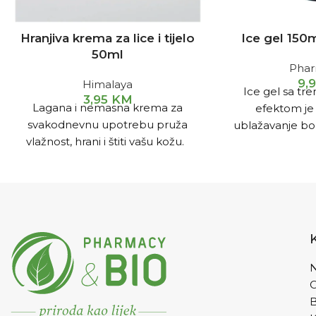
Hranjiva krema za lice i tijelo
Ice gel 15
50ml
Pha
9,
Himalaya
Ice gel sa tr
3,95
KM
Lagana i nemasna krema za
efektom je
svakodnevnu upotrebu pruža
ublažavanje bol
vlažnost, hrani i štiti vašu kožu.
mišićima izglo
sa sportsk
bolovima u le
iščašenjem zgl
N