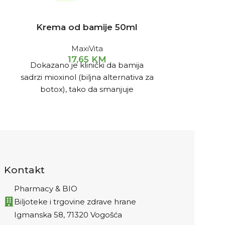
Krema od bamije 50ml
Krema o
MaxiVita
17,65
KM
Dokazano je klinički da bamija
BOTANIS kre
sadrzi mioxinol (biljna alternativa za
250 ml Za nj
botox), tako da smanjuje
umornih nogu
kontrakcije mišića, opušta ih,
ekstraktom
neutralizira štetno djelovanje
Kružnim 
radikala i sprječava starenje kože.
Ulje iz koštice šljive, boraždina,
makadamije, sezama i badema su
brižljivo odabrane kombinacije
Kontakt
koje svojim sinergističkim
djelovanjem povećavaju anti-age
Pharmacy & BIO
efekat.
Krema se brzo upija i
Biljoteke i trgovine zdrave hrane
prilagođena je svim tipovima kože.
Igmanska 58, 71320 Vogošća
Nanosi se svakodnevno na