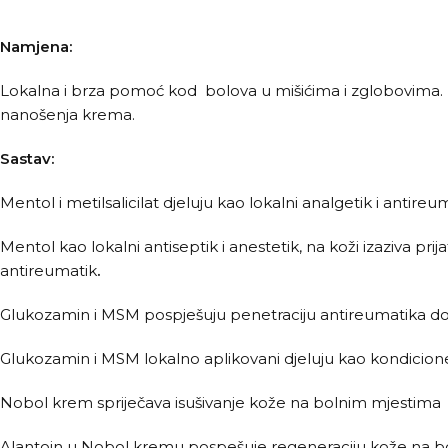
Namjena:
Lokalna i brza pomoć kod bolova u mišićima i zglobovima. 
nanošenja krema.
Sastav:
Mentol i metilsalicilat djeluju kao lokalni analgetik i antireu
Mentol kao lokalni antiseptik i anestetik, na koži izaziva prij
antireumatik
.
Glukozamin i MSM pospješuju penetraciju antireumatika do
Glukozamin i MSM lokalno aplikovani djeluju kao kondicioner
Nobol krem spriječava isušivanje kože na bolnim mjestima
Alantoin u Nobol kremu pospešuje regeneraciju kože na boln