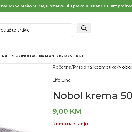
 narudžbe preko 50 KM, u ostatku BiH preko 100 KM! Dr. Plant proizvo
GRATIS PONUDA
O NAMA
BLOG
KONTAKT
Početna
Prirodna kozmetika
Nobol
Life Line
Nobol krema 50
9,00
KM
Nema na stanju