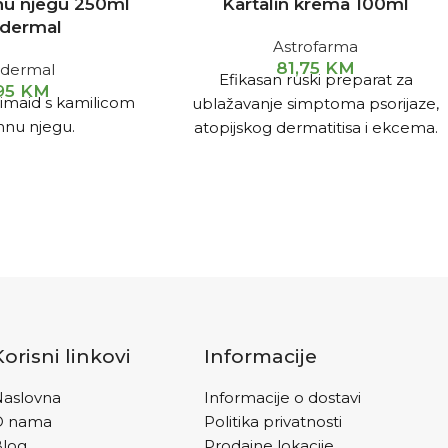
mnu njegu 250ml
Kartalin krema 100ml
dermal
Astrofarma
81,75
KM
edermal
Efikasan ruski preparat za
,95
KM
imaid s kamilicom
ublažavanje simptoma psorijaze,
mnu njegu.
atopijskog dermatitisa i ekcema.
Korisni linkovi
Informacije
aslovna
Informacije o dostavi
O nama
Politika privatnosti
Blog
Prodajne lokacije