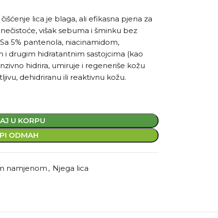
šćenje lica je blaga, ali efikasna pjena za
nečistoće, višak sebuma i šminku bez
. Sa 5% pantenola, niacinamidom,
m i drugim hidratantnim sastojcima (kao
enzivno hidrira, umiruje i regeneriše kožu
jivu, dehidriranu ili reaktivnu kožu.
AJ U KORPU
PI ODMAH
om namjenom
,
Njega lica