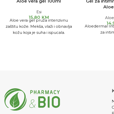
Aloe vera gel 100ml
Gel za inti
Aloe
Esi
15,80
KM
Alo
Aloe vera gel pruža intenzivnu
14
Aloedermal Int
zaštitu kože. Mekša, vlaži i obnavlja
za inti
kožu koja je suha i ispucala.
Preporučuje se nakon izlaganja
suncu ili kod upaljene, nadražene
kože, za smirivanje iritacija.
N