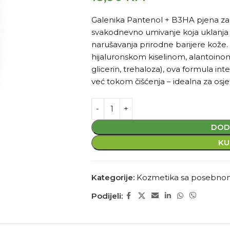
Galenika Pantenol + B3HA pjena za či
svakodnevno umivanje koja uklanja 
narušavanja prirodne barijere kože
hijaluronskom kiselinom, alantoino
glicerin, trehaloza), ova formula int
već tokom čišćenja – idealna za osjetl
DOD
KU
Kategorije:
Kozmetika sa posebn
Podijeli: