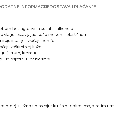
DODATNE INFORMACIJE
DOSTAVA I PLAĆANJE
i sebum bez agresivnih sulfata i alkohola
aju vlagu, ostavljajući kožu mekom i elastičnom
ruju iritacije i vraćaju komfor
čaju zaštitni sloj kože
egu (serum, kremu)
ući osjetljivu i dehidriranu
no iz pumpe), nježno umasirajte kružnim pokretima, a zatim t