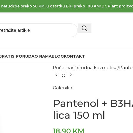
 narudžbe preko 50 KM, u ostatku BiH preko 100 KM! Dr. Plant proizvo
GRATIS PONUDA
O NAMA
BLOG
KONTAKT
Početna
Prirodna kozmetika
Panten
Galenika
Pantenol + B3HA
lica 150 ml
18,90
KM