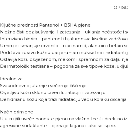
OPIS
Ključne prednosti Pantenol + B3HA pjene:
Nježno čisti bez isušivanja ili zatezanja – uklanja nečistoće 
Intenzivno hidrira – pantenol i hijaluronska kiselina zadržav
Umiruje i smanjuje crvenilo – niacinamid, alantoin i betain smi
Podržava zdravu kožnu barijeru – aminokiseline i hidratanti ja
Ostavlja kožu osvježenom, mekom i spremnom za dalju nj
Dermatološki testirana – pogodna za sve tipove kože, uključuj
Idealno za:
Svakodnevno jutarnje i večernje čišćenje
Osjetljivu kožu sklonu crvenilu, iritaciji ili zatezanju
Dehidriranu kožu koja traži hidrataciju već u koraku čišćenja
Način primjene
Ujutru i/ili uveče nanesite pjenu na vlažno lice (ili direkt
agresivne surfaktante – pjena je lagana i lako se ispire.