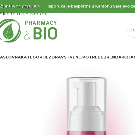
Skip to navigation
iber
+387 62 186 064
Isporuka je besplatna u Kantonu Sarajevo za
Skip to main content
ASLOVNA
KATEGORIJE
ZDRAVSTVENE POTREBE
BREND
AKCIJA