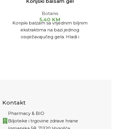
Konjski balsam gel
Konjski 
Botanis
5,40
KM
Konjski balzam sa vrijednim biljnim
Konjski balza
ekstraktima na bazi jednog
ekstraktima i
osvježavajučeg gela. Hladi i
pruža izv
oživljava posebno nakon tjelesnog
osvježavajuć
napora. Pogodan za intenzivnu
blagotvor
masažu područja ramena i kičme.
Kontakt
Pharmacy & BIO
Biljoteke i trgovine zdrave hrane
Igmanska 58, 71320 Vogošća