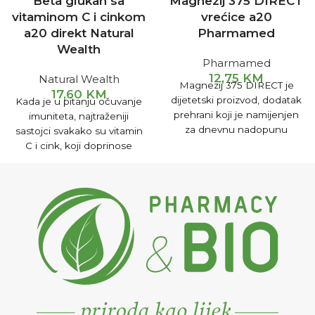
Beta glukan sa
Magnezij 375 DIRECT
vitaminom C i cinkom
vrećice a20
a20 direkt Natural
Pharmamed
Wealth
Pharmamed
12,75
KM
Natural Wealth
Magnezij 375 DIRECT je
17,60
KM
dijetetski proizvod, dodatak
Kada je u pitanju očuvanje
prehrani koji je namijenjen
imuniteta, najtraženiji
za dnevnu nadopunu
sastojci svakako su vitamin
magnezijem. Magnezij je
C i cink, koji doprinose
vrlo važan mineral za ljudski
normalnoj funkciji
organizam, jer je potreban
imunološkog sistema.
srcu, nervima i mišićima.
Važan je aktivator brojnih
enzima i pokretač
metaboličkih reakcija u
organizmu.