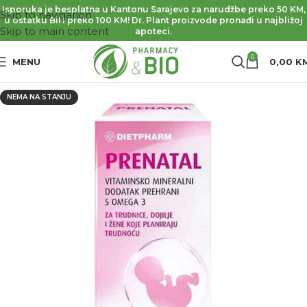
Isporuka je besplatna u Kantonu Sarajevo za narudžbe preko 50 KM,
Skip to navigation
u ostatku BiH preko 100 KM! Dr. Plant proizvode pronađi u najbližoj
Skip to main content
apoteci.
0
MENU
0,00
K
NEMA NA STANJU