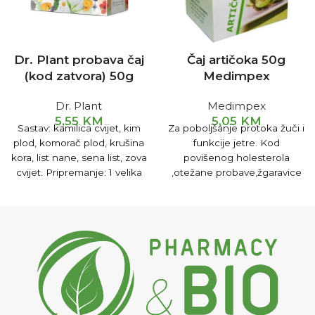
Dr. Plant probava čaj
Čaj artičoka 50g
(kod zatvora) 50g
Medimpex
Dr. Plant
Medimpex
5,55
KM
5,05
KM
Sastav: kamilica cvijet, kim
Za poboljšanje protoka žuči i
plod, komorač plod, krušina
funkcije jetre. Kod
kora, list nane, sena list, zova
povišenog holesterola
cvijet. Pripremanje: 1 velika
,otežane probave,žgaravice
kašika čajne mješavine
i nadutosti. Za zaštitu jetre
prelije se sa 200ml ključale
od toksina.
Pripremanje i
vode, ostaviti 20min, piti 3x.
upotreba
1-2 čajne kašike
čaja preliti sa 2 dl ključale
vode i ostaviti da stoji 15 min.
Procijediti i piti. Uzimati 3x na
dan po šoljicu čaja prije
svakog obroka.