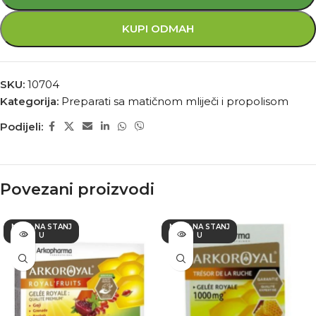
KUPI ODMAH
SKU:
10704
Kategorija:
Preparati sa matičnom mliječi i propolisom
Podijeli:
Povezani proizvodi
NEMA NA STANJ
NEMA NA STANJ
U
U