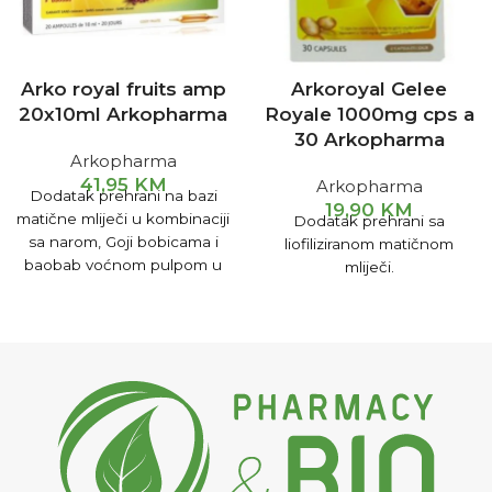
Arko royal fruits amp
Arkoroyal Gelee
20x10ml Arkopharma
Royale 1000mg cps a
30 Arkopharma
Arkopharma
41,95
KM
Arkopharma
Dodatak prehrani na bazi
19,90
KM
matične mliječi u kombinaciji
Dodatak prehrani sa
sa narom, Goji bobicama i
liofiliziranom matičnom
baobab voćnom pulpom u
mliječi.
prahu. Dodatak prehrani koji
jača imunitet i poboljšava
vitalnost.