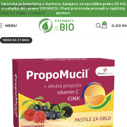
Isporuka je besplatna u Kantonu Sarajevo za narudžbe preko 50 KM,
Skip to navigation
u ostatku BiH preko 100 KM! Dr. Plant proizvode pronađi u najbližoj
Skip to main content
apoteci.
0
MENU
0,00
K
NEMA NA STANJU