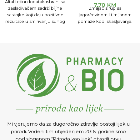
Altal tečni dodatak ishrani sa
7,70
KM
zaslađivačem sadrži biljne
Zmajac sirup sa
sastojke koji daju pozitivne
jagorčevinom i timijanom
rezultate u smirivanju suhog
pomaže kod iskašljavanja.
kašlja praćenog
promuklošću i peckanjem u
grlu.
Mi vjerujemo da za dugoročno zdravlje postoji lijek u
prirodi. Vođeni tim ubjeđenjem 2016. godine smo
pod sloganom “Priroda kao lijek” otvorili prvu