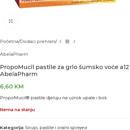
Kliknite za povećanje
Početna
Dodaci prehrani
AbelaPharm
PropoMucil pastile za grlo šumsko voće a12
AbelaPharm
6,60
KM
PropoMucil® pastile djeluju na uzrok upale i boli.
Nema na stanju
Kategorija:
Sirupi, pastile i oralni sprejevi