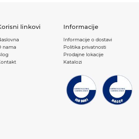
je oštećena hrskavica.
Korisni linkovi
Informacije
aslovna
Informacije o dostavi
O nama
Politika privatnosti
Blog
Prodajne lokacije
ontakt
Katalozi