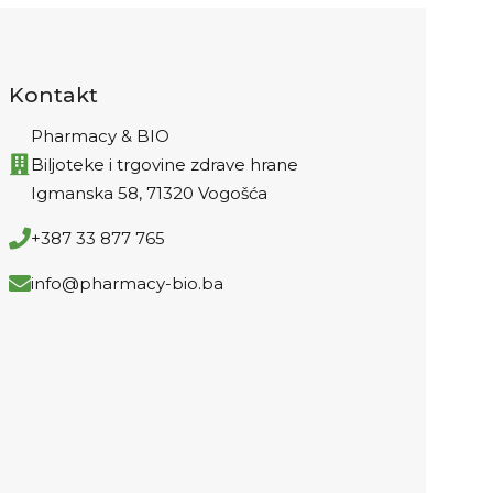
niz drugih 
sadrži h
poznate ka
Kontakt
igrati ulogu u
pripreml
Pharmacy & BIO
sjemena ne
Biljoteke i trgovine zdrave hrane
omega 3 m
Igmanska 58, 71320 Vogošća
Samljeveno 
pomiješati
+387 33 877 765
jogurtom 
info@pharmacy-bio.ba
koristiti kao