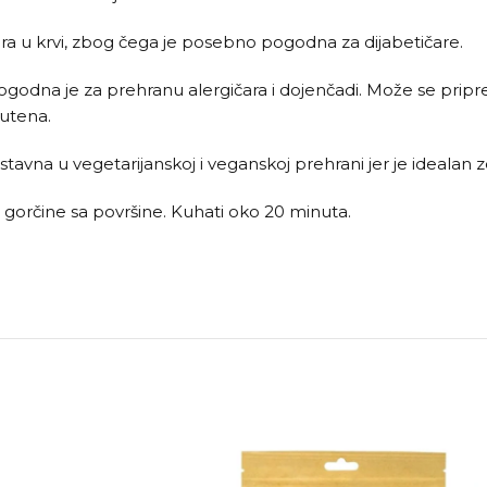
ćera u krvi, zbog čega je posebno pogodna za dijabetičare.
 pogodna je za prehranu alergičara i dojenčadi. Može se pripr
lutena.
stavna u vegetarijanskoj i veganskoj prehrani jer je idealan
a gorčine sa površine. Kuhati oko 20 minuta.