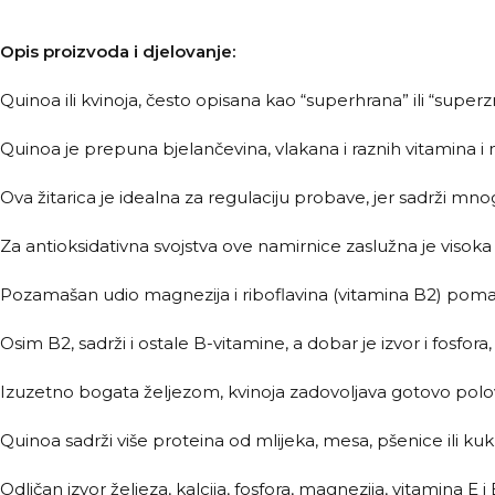
Opis proizvoda i djelovanje:
Quinoa ili kvinoja, često opisana kao “superhrana” ili “sup
Quinoa je prepuna bjelančevina, vlakana i raznih vitamina i 
Ova žitarica je idealna za regulaciju probave, jer sadrži mnog
Za antioksidativna svojstva ove namirnice zaslužna je visoka
Pozamašan udio magnezija i riboflavina (vitamina B2) pom
Osim B2, sadrži i ostale B-vitamine, a dobar je izvor i fosfora, 
Izuzetno bogata željezom, kvinoja zadovoljava gotovo po
Quinoa sadrži više proteina od mlijeka, mesa, pšenice ili ku
Odličan izvor željeza, kalcija, fosfora, magnezija, vitamina E i