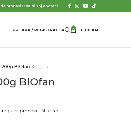
de pronađi u najbližoj apoteci.
0
PRIJAVA / REGISTRACIJA
0,00
KM
a 200g BIOfan
200g BIOfan
regulira probavu i štiti srce.