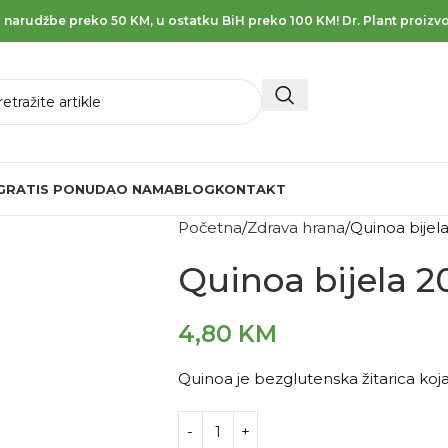
 narudžbe preko 50 KM, u ostatku BiH preko 100 KM! Dr. Plant proizvo
GRATIS PONUDA
O NAMA
BLOG
KONTAKT
Početna
Zdrava hrana
Quinoa bijel
Quinoa bijela 
4,80
KM
Quinoa je bezglutenska žitarica koja 