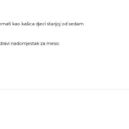
emati kao kašica djeci starijoj od sedam
 zdravi nadomjestak za meso.
NEMA NA STAN