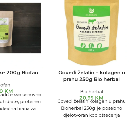
ke 200g Biofan
Goveđi želatin – kolagen u
prahu 250g Bio herbal
iofan
10
KM
Bio herbal
sadrže sve osnovne
20,95
KM
Goveđi želatin kolagen u prahu
kohidrate, proteine i
Bioherbal 250g je posebno
 idealna hrana za
djelotvoran kod oštećenja
oga što sadrži više
zglobova – koljena, kuka, ramena,
ostale sjemenke i
kičme, kao i kod kostobolje i kada
i plodovi.