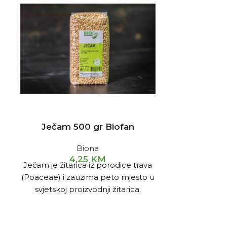
Ječam 500 gr Biofan
Biona
4,25
KM
Ječam je žitarica iz porodice trava
Laneno sje
(Poaceae) i zauzima peto mjesto u
koje blagotv
svjetskoj proizvodnji žitarica.
zdravlje
linolenskom 
ima poziti
oboljenja, upa