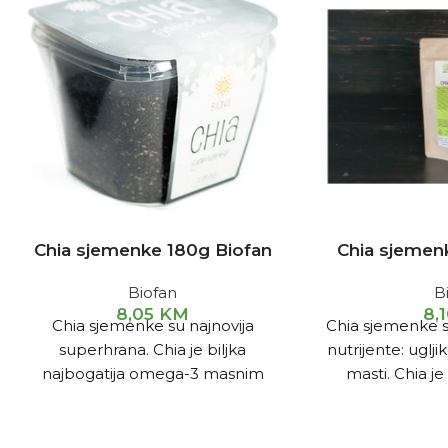
Chia sjemenke 180g Biofan
Chia sjemen
Biofan
B
8,05
KM
8,
Chia sjemenke su najnovija
Chia sjemenke 
superhrana. Chia je biljka
nutrijente: uglji
najbogatija omega-3 masnim
masti. Chia je
kiselinama, proteinom i vlaknima, a
sportaše zbog t
također sadrži značajan broj
proteina nego 
vitamina, minerala i antioksidansa.
orašast