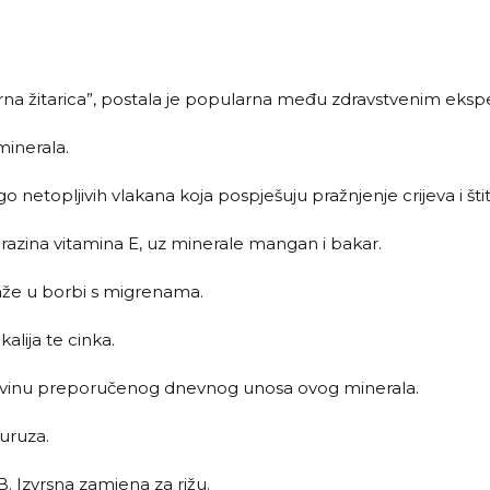
erzrna žitarica”, postala je popularna među zdravstvenim eks
minerala.
o netopljivih vlakana koja pospješuju pražnjenje crijeva i šti
 razina vitamina E, uz minerale mangan i bakar.
aže u borbi s migrenama.
kalija te cinka.
lovinu preporučenog dnevnog unosa ovog minerala.
kuruza.
 B. Izvrsna zamjena za rižu.