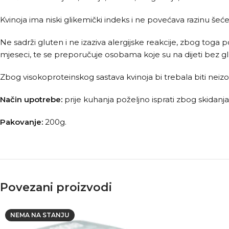
Kvinoja ima niski glikemički indeks i ne povećava razinu še
Ne sadrži gluten i ne izaziva alergijske reakcije, zbog toga
mjeseci, te se preporučuje osobama koje su na dijeti bez g
Zbog visokoproteinskog sastava kvinoja bi trebala biti neizo
Način upotrebe:
prije kuhanja poželjno isprati zbog skidanj
Pakovanje:
200g.
Povezani proizvodi
NEMA NA STANJU