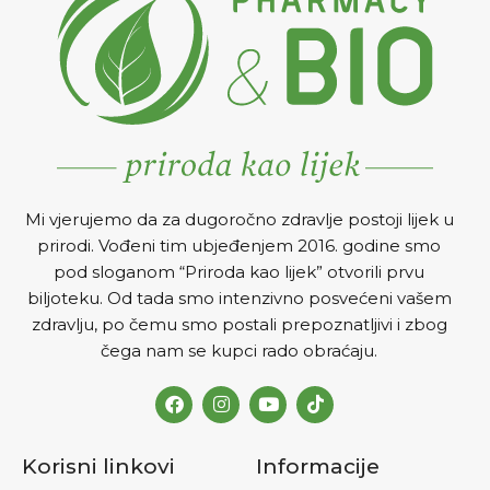
izdržljivost, moždane
funkcije i pamćenje
Za pravilnu funkciju srca,
smanjuje rizik od
ateroskleroze.
Mi vjerujemo da za dugoročno zdravlje postoji lijek u
prirodi. Vođeni tim ubjeđenjem 2016. godine smo
pod sloganom “Priroda kao lijek” otvorili prvu
biljoteku. Od tada smo intenzivno posvećeni vašem
zdravlju, po čemu smo postali prepoznatljivi i zbog
čega nam se kupci rado obraćaju.
Korisni linkovi
Informacije