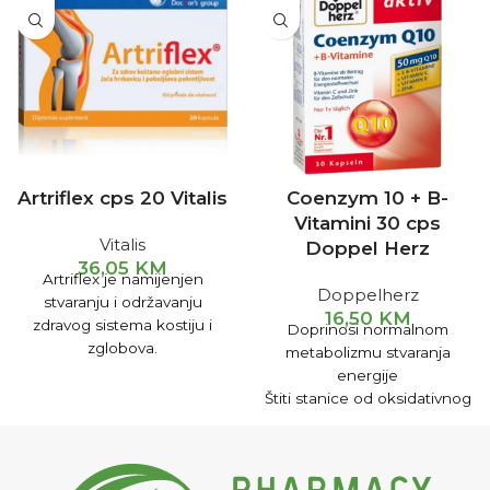
Artriflex cps 20 Vitalis
Coenzym 10 + B-
Vitamini 30 cps
Vitalis
Doppel Herz
36,05
KM
Artriflex je namijenjen
Doppelherz
stvaranju i održavanju
16,50
KM
zdravog sistema kostiju i
Doprinosi normalnom
zglobova.
metabolizmu stvaranja
energije
Štiti stanice od oksidativnog
stresa
Kod umora i iscrpljenosti
Poboljšava fizičku