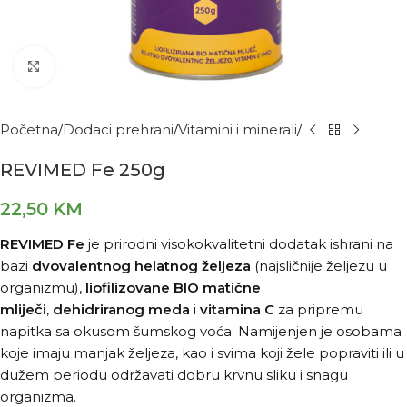
Kliknite za povećanje
Početna
Dodaci prehrani
Vitamini i minerali
REVIMED Fe 250g
22,50
KM
REVIMED Fe
je prirodni visokokvalitetni dodatak ishrani na
bazi
dvovalentnog helatnog željeza
(najsličnije željezu u
organizmu),
liofilizovane BIO matične
mliječi
,
dehidriranog meda
i
vitamina C
za pripremu
napitka sa okusom šumskog voća. Namijenjen je osobama
koje imaju manjak željeza, kao i svima koji žele popraviti ili u
dužem periodu održavati dobru krvnu sliku i snagu
organizma.