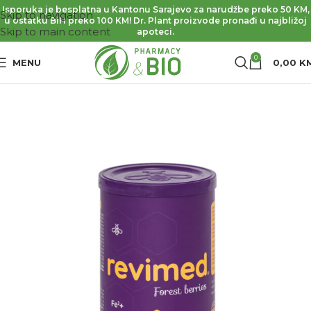
Isporuka je besplatna u Kantonu Sarajevo za narudžbe preko 50 KM,
Skip to navigation
u ostatku BiH preko 100 KM! Dr. Plant proizvode pronađi u najbližoj
Skip to main content
apoteci.
0
MENU
0,00
K