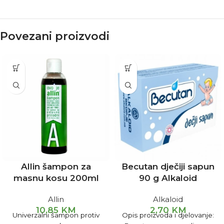
Povezani proizvodi
Allin šampon za
Becutan dječiji sapun
masnu kosu 200ml
90 g Alkaloid
Allin
Alkaloid
10,85
KM
2,70
KM
Univerzalni šampon protiv
Opis proizvoda i djelovanje: