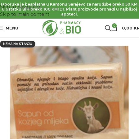
Isporuka je besplatna u Kantonu Sarajevo za narudžbe preko 50 KM,
Skip to navigation
u ostatku BiH preko 100 KM! Dr. Plant proizvode pronađi u najbližoj
Skip to main content
apoteci.
0
MENU
0,00
K
NEMA NA STANJU