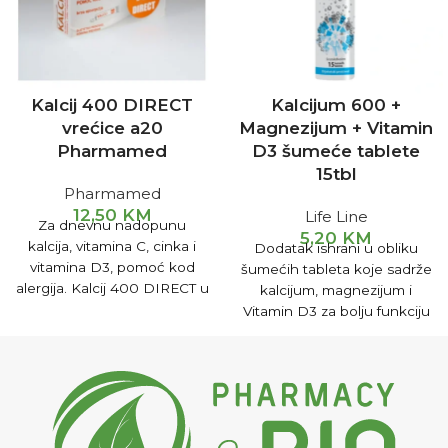
Kalcij 400 DIRECT
Kalcijum 600 +
vrećice a20
Magnezijum + Vitamin
Pharmamed
D3 šumeće tablete
15tbl
Pharmamed
12,50
KM
Life Line
Za dnevnu nadopunu
5,20
KM
kalcija, vitamina C, cinka i
Dodatak ishrani u obliku
vitamina D3, pomoć kod
šumećih tableta koje sadrže
alergija. Kalcij 400 DIRECT u
kalcijum, magnezijum i
kombinaciji sa vitaminom C,
Vitamin D3 za bolju funkciju
cinkom, vitaminom D3 je
koštano-mišićnog sistema.
dijetetski proizvod, dodatak
Šumeće tablete
prehrani namijenjen za
prevenciju i ublažavanje
alergija na sunce, hranu i
polen. Koristi se kod