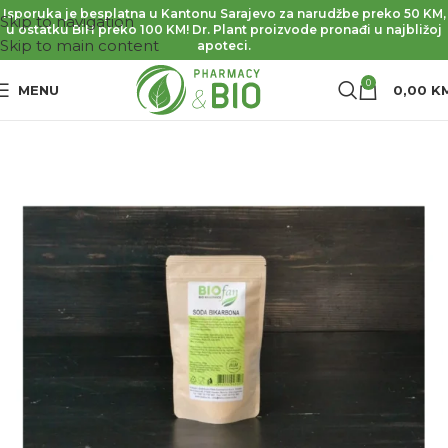
Isporuka je besplatna u Kantonu Sarajevo za narudžbe preko 50 KM,
Skip to navigation
u ostatku BiH preko 100 KM! Dr. Plant proizvode pronađi u najbližoj
Skip to main content
apoteci.
0
MENU
0,00
K