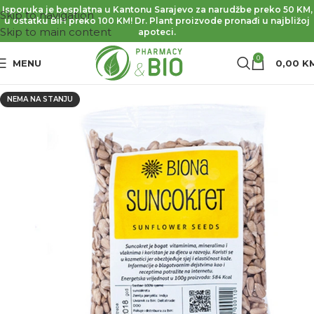
Isporuka je besplatna u Kantonu Sarajevo za narudžbe preko 50 KM,
Skip to navigation
u ostatku BiH preko 100 KM! Dr. Plant proizvode pronađi u najbližoj
Skip to main content
apoteci.
0
MENU
0,00
K
NEMA NA STANJU