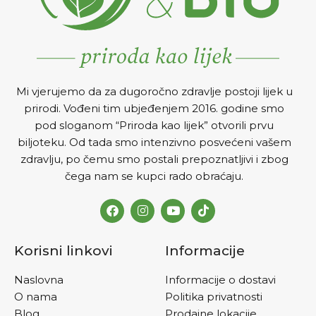
prevenciji raka dok ih
pripremljeno ulje lanenog
sjemena ne sadrži. Bogato
je i omega 3 masnim
kiselinama. Samljeveno
laneno sjeme može se
Mi vjerujemo da za dugoročno zdravlje postoji lijek u
pomiješati sa vodom, sokom
prirodi. Vođeni tim ubjeđenjem 2016. godine smo
i jogurtom te popiti. Može
pod sloganom “Priroda kao lijek” otvorili prvu
se koristiti kao posip za
biljoteku. Od tada smo intenzivno posvećeni vašem
razna peciva, salate itd.
zdravlju, po čemu smo postali prepoznatljivi i zbog
čega nam se kupci rado obraćaju.
Korisni linkovi
Informacije
Naslovna
Informacije o dostavi
O nama
Politika privatnosti
Blog
Prodajne lokacije