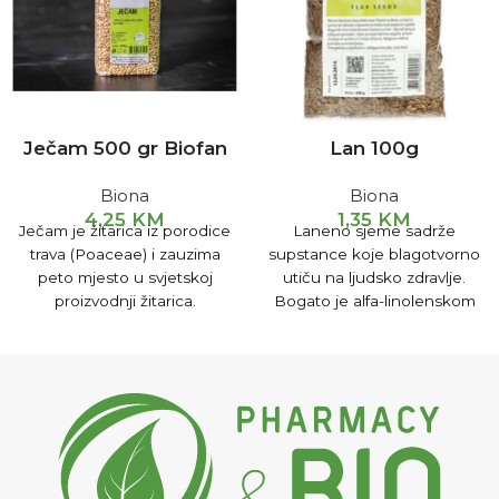
Ječam 500 gr Biofan
Lan 100g
Biona
Biona
4,25
KM
1,35
KM
Ječam je žitarica iz porodice
Laneno sjeme sadrže
trava (Poaceae) i zauzima
supstance koje blagotvorno
peto mjesto u svjetskoj
utiču na ljudsko zdravlje.
proizvodnji žitarica.
Bogato je alfa-linolenskom
kiselinom (ALA), koja ima
pozitivan uticaj na srčana
oboljenja, upalu crijeva,
artritis i na niz drugih stanja.
Laneno sjeme sadrži
hemijske supstance
poznate kao lignani koje
mogu igrati ulogu u