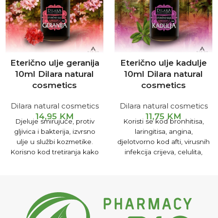
Eterično ulje geranija
Eterično ulje kadulje
10ml Dilara natural
10ml Dilara natural
cosmetics
cosmetics
Dilara natural cosmetics
Dilara natural cosmetics
14,95
KM
11,75
KM
Djeluje smirujuće, protiv
Koristi se kod bronhitisa,
gljivica i bakterija, izvrsno
laringitisa, angina,
ulje u službi kozmetike.
djelotvorno kod afti, virusnih
Korisno kod tretiranja kako
infekcija crijeva, celulita,
suhe, tako i masne kože
pretilosti. Djeluje dobro
sklone aknama, djeluje
protiv gljivice candida, kao
antigljivično.
dodatna terapija hpv-a.