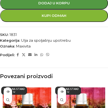
DODAJ U KORPU
KUPI ODMAH
SKU:
1831
Kategorija:
Ulja za spoljašnju upotrebu
Oznaka:
Maxivita
Podijeli:
Povezani proizvodi
NEMA NA STANJ
NEMA NA STANJ
U
U